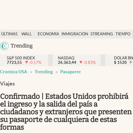
Últimas Noticias
ÚLTIMAS
WALL
ECONOMÍA
INMIGRACIÓN
STREAMING
TIEMPO
Finanzas y economía
NOTICIAS
STREET
Argentina
Trending
Wall Street y dólar
Y
España
Inmigración
DÓLAR
S&P 500 INDEX
NASDAQ
DÓLAR B
7723,55
-0.17
%
26.363,44
-0.83
%
México
$
1520
Trending
Cronista USA
Trending
Pasaporte
USA
Tiempo
Colombia
Viajes
Uruguay
Ciencia y salud
Confirmado | Estados Unidos prohibirá
Espiritual
el ingreso y la salida del país a
ciudadanos y extranjeros que presenten
Streaming
su pasaporte de cualquiera de estas
PC y mobile
formas