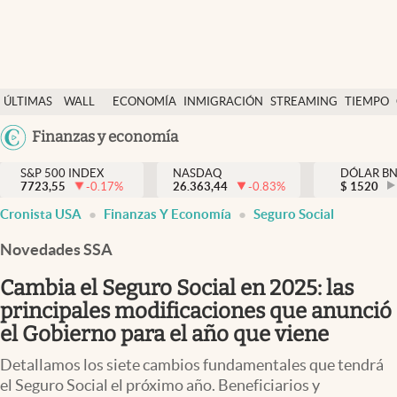
Últimas Noticias
ÚLTIMAS
WALL
ECONOMÍA
INMIGRACIÓN
STREAMING
TIEMPO
Finanzas y economía
NOTICIAS
STREET
Argentina
Finanzas y economía
Wall Street y dólar
Y
España
Inmigración
DÓLAR
S&P 500 INDEX
NASDAQ
DÓLAR B
7723,55
-0.17
%
26.363,44
-0.83
%
México
$
1520
Trending
Cronista USA
Finanzas Y Economía
Seguro Social
USA
Tiempo
Colombia
Novedades SSA
Uruguay
Ciencia y salud
Cambia el Seguro Social en 2025: las
Espiritual
principales modificaciones que anunció
el Gobierno para el año que viene
Streaming
Detallamos los siete cambios fundamentales que tendrá
PC y mobile
el Seguro Social el próximo año. Beneficiarios y