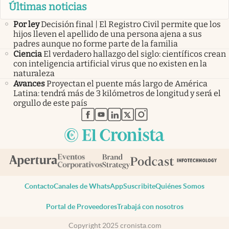
Últimas noticias
Por ley
Decisión final | El Registro Civil permite que los
hijos lleven el apellido de una persona ajena a sus
padres aunque no forme parte de la familia
Ciencia
El verdadero hallazgo del siglo: científicos crean
con inteligencia artificial virus que no existen en la
naturaleza
Avances
Proyectan el puente más largo de América
Latina: tendrá más de 3 kilómetros de longitud y será el
orgullo de este país
abre en nueva pestaña
abre en nueva pestaña
abre en nueva pestaña
abre en nueva pestaña
abre en nueva pestaña
Contacto
Canales de WhatsApp
Suscribite
Quiénes Somos
Portal de Proveedores
Trabajá con nosotros
Copyright 2025 cronista.com