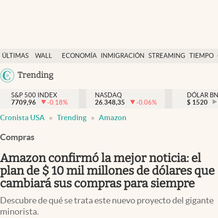
Últimas Noticias
ÚLTIMAS
WALL
ECONOMÍA
INMIGRACIÓN
STREAMING
TIEMPO
Finanzas y economía
NOTICIAS
STREET
Argentina
Trending
Wall Street y dólar
Y
España
Inmigración
DÓLAR
S&P 500 INDEX
NASDAQ
DÓLAR B
7709,96
-0.18
%
26.348,35
-0.06
%
México
$
1520
Trending
Cronista USA
Trending
Amazon
USA
Tiempo
Colombia
Compras
Uruguay
Ciencia y salud
Amazon confirmó la mejor noticia: el
Espiritual
plan de $ 10 mil millones de dólares que
cambiará sus compras para siempre
Streaming
Descubre de qué se trata este nuevo proyecto del gigante
PC y mobile
minorista.