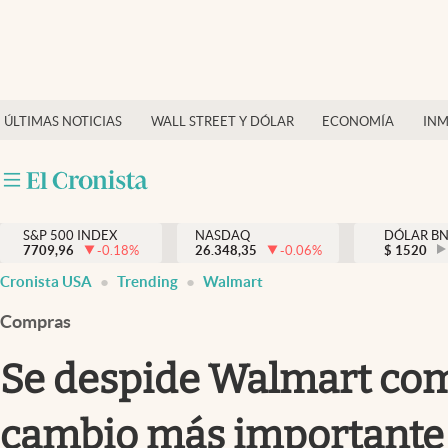
Últimas Noticias
Finanzas y economía
ÚLTIMAS NOTICIAS
WALL STREET Y DÓLAR
ECONOMÍA
INM
Wall Street y dólar
Inmigración
Trending
S&P 500 INDEX
NASDAQ
DÓLAR B
7709,96
-0.18
%
26.348,35
-0.06
%
$
1520
Tiempo
Cronista USA
Trending
Walmart
Ciencia y salud
Compras
Espiritual
Se despide Walmart com
Streaming
cambio más importante d
PC y mobile