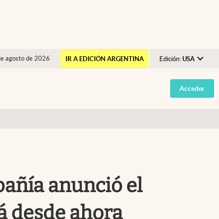
de agosto de 2026
IR A EDICIÓN ARGENTINA
Edición:
USA
Argentina
Acceder
España
México
USA
Colombia
Uruguay
añía anunció el
á desde ahora