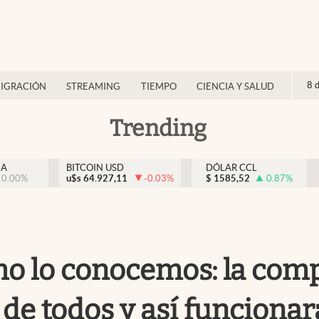
8 
IGRACIÓN
STREAMING
TIEMPO
CIENCIA Y SALUD
Trending
NA
BITCOIN USD
DÓLAR CCL
0.00
%
u$s
64.927,11
-0.03
%
$
1585,52
0.87
%
o lo conocemos: la comp
e todos y así funcionar