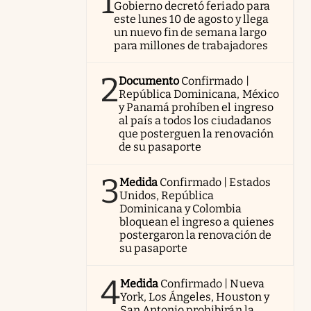
1
Gobierno decretó feriado para
este lunes 10 de agosto y llega
un nuevo fin de semana largo
para millones de trabajadores
2
Documento
Confirmado |
República Dominicana, México
y Panamá prohíben el ingreso
al país a todos los ciudadanos
que posterguen la renovación
de su pasaporte
3
Medida
Confirmado | Estados
Unidos, República
Dominicana y Colombia
bloquean el ingreso a quienes
postergaron la renovación de
su pasaporte
4
Medida
Confirmado | Nueva
York, Los Ángeles, Houston y
San Antonio prohibirán la