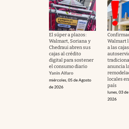
El súper a plazos:
Confirmad
Walmart, Soriana y
Walmart l
Chedraui abren sus
a las caja
cajas al crédito
autoservi
digital para sostener
tradiciona
el consumo diario
anuncia l
remodelac
Yanin Alfaro
locales en
miércoles, 05 de Agosto
país
de 2026
lunes, 03 de
2026