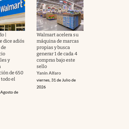
o |
Walmart acelera su
e dice adiós
máquina de marcas
s de
propias y busca
cio
generar 1 de cada 4
les y
compras bajo este
a
sello
ión de 650
Yanin Alfaro
 todo el
viernes, 31 de Julio de
2026
 Agosto de