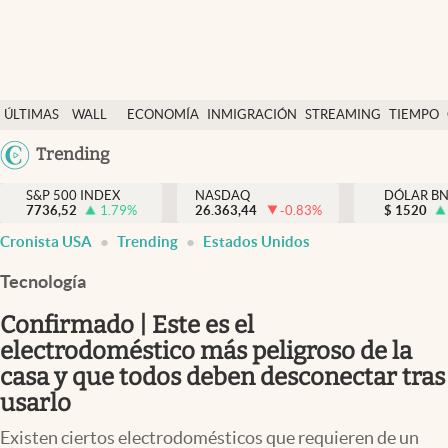
Últimas Noticias
ÚLTIMAS
WALL
ECONOMÍA
INMIGRACIÓN
STREAMING
TIEMPO
Finanzas y economía
NOTICIAS
STREET
Argentina
Trending
Wall Street y dólar
Y
España
Inmigración
DÓLAR
S&P 500 INDEX
NASDAQ
DÓLAR B
7736,52
1.79
%
26.363,44
-0.83
%
México
$
1520
Trending
Cronista USA
Trending
Estados Unidos
USA
Tiempo
Colombia
Tecnología
Uruguay
Ciencia y salud
Confirmado | Este es el
Espiritual
electrodoméstico más peligroso de la
casa y que todos deben desconectar tras
Streaming
usarlo
PC y mobile
Existen ciertos electrodomésticos que requieren de un