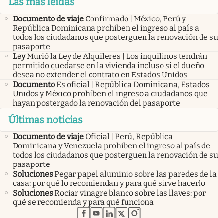
Las más leídas
Documento de viaje
Confirmado | México, Perú y
República Dominicana prohíben el ingreso al país a
todos los ciudadanos que posterguen la renovación de su
pasaporte
Ley
Murió la Ley de Alquileres | Los inquilinos tendrán
permitido quedarse en la vivienda incluso si el dueño
desea no extender el contrato en Estados Unidos
Documento
Es oficial | República Dominicana, Estados
Unidos y México prohíben el ingreso a ciudadanos que
hayan postergado la renovación del pasaporte
Últimas noticias
Documento de viaje
Oficial | Perú, República
Dominicana y Venezuela prohíben el ingreso al país de
todos los ciudadanos que posterguen la renovación de su
pasaporte
Soluciones
Pegar papel aluminio sobre las paredes de la
casa: por qué lo recomiendan y para qué sirve hacerlo
Soluciones
Rociar vinagre blanco sobre las llaves: por
qué se recomienda y para qué funciona
abre en nueva pestaña
abre en nueva pestaña
abre en nueva pestaña
abre en nueva pestaña
abre en nueva pestaña