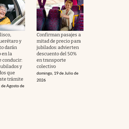
alisco,
Confirman pasajes a
uerétaro y
mitad de precio para
to darán
jubilados: advierten
 en la
descuento del 50%
e conducir:
en transporte
jubilados y
colectivo
dos que
domingo, 19 de Julio de
ste trámite
2026
 de Agosto de