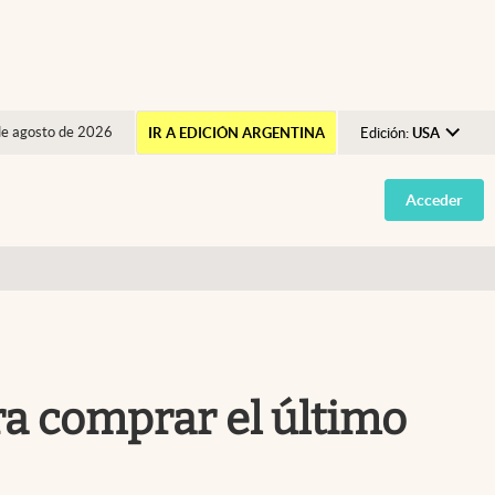
de agosto de 2026
IR A EDICIÓN ARGENTINA
Edición:
USA
Argentina
Acceder
España
México
USA
Colombia
Uruguay
ra comprar el último