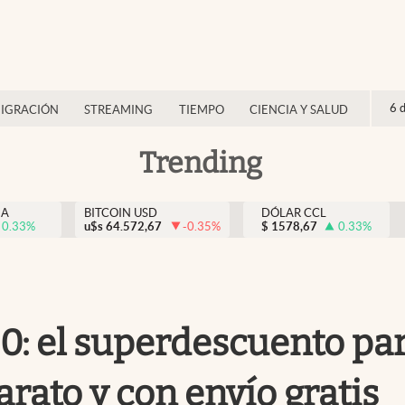
6 
IGRACIÓN
STREAMING
TIEMPO
CIENCIA Y SALUD
Trending
NA
BITCOIN USD
DÓLAR CCL
0.33
%
u$s
64.572,67
-0.35
%
$
1578,67
0.33
%
0: el superdescuento pa
rato y con envío gratis