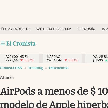
Últimas Noticias
Finanzas y economía
ÚLTIMAS NOTICIAS
WALL STREET Y DÓLAR
ECONOMÍA
INM
Wall Street y dólar
Inmigración
Trending
S&P 500 INDEX
NASDAQ
DÓLAR B
7723,55
-0.17
%
26.363,44
-0.83
%
$
1520
Tiempo
Cronista USA
Trending
Descuentos
Ciencia y salud
Ahorro
Espiritual
AirPods a menos de $ 10
Streaming
modelo de Apple hiperba
PC y mobile