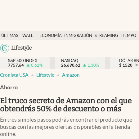
Últimas Noticias
ÚLTIMAS
WALL
ECONOMÍA
INMIGRACIÓN
STREAMING
TIEMPO
Finanzas y economía
NOTICIAS
STREET
Lifestyle
Wall Street y dólar
Y
Inmigración
DÓLAR
S&P 500 INDEX
NASDAQ
DÓLAR B
7757,64
0.62
%
26.690,62
1.30
%
$
1520
Trending
Cronista USA
Lifestyle
Amazon
Tiempo
Ahorro
Ciencia y salud
El truco secreto de Amazon con el que
Espiritual
obtendrás 50% de descuento o más
Streaming
En tres simples pasos podrás encontrar el producto que
buscas con las mejores ofertas disponibles en la tienda
PC y mobile
online.