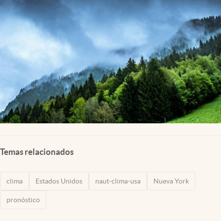
Lifestyle
USA
Temas relacionados
clima
Estados Unidos
naut-clima-usa
Nueva York
pronóstico