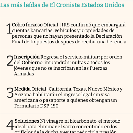
Las más leídas de El Cronista Estados Unidos
1
Cobro forzoso
Oficial | IRS confirmó que embargará
cuentas bancarias, vehículos y propiedades de
personas que no hayan presentado la Declaración
Final de Impuestos después de recibir una herencia
2
Inscripción
Regresa el servicio militar: por orden
del Gobierno, impondrán multas a todos los
jóvenes que no se inscriban en las Fuerzas
Armadas
3
Medida
Oficial |California, Texas, Nuevo México y
Arizona habilitarán el ingreso legal sin visa
americana o pasaporte a quienes obtengan un
Formulario DSP-150
4
Soluciones
Ni vinagre ni bicarbonato: el método
ideal para eliminar el sarro concentrado en los
orificios de la ducha y evitar reducir la presión