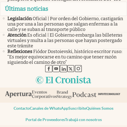
Últimas noticias
Legislación
Oficial | Por orden del Gobierno, castigarán
una por una a las personas que salgan enfermas a la
calle y se suban al transporte público
Atención
Es oficial | El Gobierno embarga las billeteras
virtuales y multa a las personas que hayan postergado
este trámite
Reflexiones
Fiódor Dostoievski, histórico escritor ruso:
“Es mejor equivocarse en tu camino que tener razón
siguiendo el camino de otro”
abre en nueva pestaña
abre en nueva pestaña
abre en nueva pestaña
abre en nueva pestaña
abre en nueva pestaña
Contacto
Canales de WhatsApp
Suscribite
Quiénes Somos
Portal de Proveedores
Trabajá con nosotros