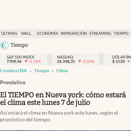
Últimas Noticias
ÚLTIMAS
WALL
ECONOMÍA
INMIGRACIÓN
STREAMING
TIEMPO
Finanzas y economía
NOTICIAS
STREET
Argentina
Tiempo
Wall Street y dólar
Y
España
Inmigración
DÓLAR
S&P 500 INDEX
NASDAQ
DÓLAR B
7709,96
-0.18
%
26.348,35
-0.06
%
México
$
1520
Trending
Cronista USA
Tiempo
Clima
USA
Tiempo
Colombia
Pronóstico
Uruguay
Ciencia y salud
El TIEMPO en Nueva york: cómo estará
Espiritual
el clima este lunes 7 de julio
Streaming
Así estará el clima en Nueva york este lunes, según el
pronóstico del tiempo.
PC y mobile