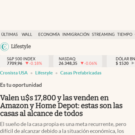
Últimas Noticias
ÚLTIMAS
WALL
ECONOMÍA
INMIGRACIÓN
STREAMING
TIEMPO
Finanzas y economía
NOTICIAS
STREET
Argentina
Lifestyle
Wall Street y dólar
Y
España
Inmigración
DÓLAR
S&P 500 INDEX
NASDAQ
DÓLAR B
7709,96
-0.18
%
26.348,35
-0.06
%
México
$
1520
Trending
Cronista USA
Lifestyle
Casas Prefabricadas
USA
Tiempo
Colombia
Es tu oportunidad
Uruguay
Ciencia y salud
Valen u$s 17,800 y las venden en
Espiritual
Amazon y Home Depot: estas son las
casas al alcance de todos
Streaming
El sueño de la casa propia es una meta recurrente, pero
PC y mobile
difícil de alcanzar debido a la situación económica, los