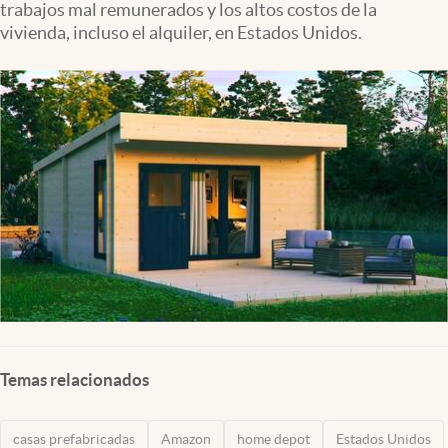
trabajos mal remunerados y los altos costos de la
Lifestyle
vivienda, incluso el alquiler, en Estados Unidos.
USA
Temas relacionados
casas prefabricadas
Amazon
home depot
Estados Unidos