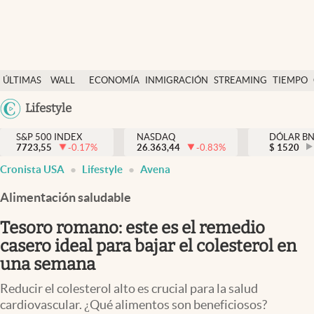
Últimas Noticias
ÚLTIMAS
WALL
ECONOMÍA
INMIGRACIÓN
STREAMING
TIEMPO
Finanzas y economía
NOTICIAS
STREET
Argentina
Lifestyle
Wall Street y dólar
Y
España
Inmigración
DÓLAR
S&P 500 INDEX
NASDAQ
DÓLAR B
7723,55
-0.17
%
26.363,44
-0.83
%
México
$
1520
Trending
Cronista USA
Lifestyle
Avena
USA
Tiempo
Colombia
Alimentación saludable
Uruguay
Ciencia y salud
Tesoro romano: este es el remedio
Espiritual
casero ideal para bajar el colesterol en
una semana
Streaming
Reducir el colesterol alto es crucial para la salud
PC y mobile
cardiovascular. ¿Qué alimentos son beneficiosos?