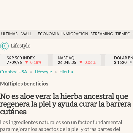
Últimas Noticias
ÚLTIMAS
WALL
ECONOMÍA
INMIGRACIÓN
STREAMING
TIEMPO
Finanzas y economía
NOTICIAS
STREET
Argentina
Lifestyle
Wall Street y dólar
Y
España
Inmigración
DÓLAR
S&P 500 INDEX
NASDAQ
DÓLAR B
7709,96
-0.18
%
26.348,35
-0.06
%
México
$
1520
Trending
Cronista USA
Lifestyle
Hierba
USA
Tiempo
Colombia
Múltiples beneficios
Uruguay
Ciencia y salud
No es aloe vera: la hierba ancestral que
Espiritual
regenera la piel y ayuda curar la barrera
cutánea
Streaming
Los ingredientes naturales son un factor fundamental
PC y mobile
para mejorar los aspectos de la piel y otras partes del