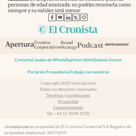
personas de edad avanzada: no podrán renovarla como
siempre y su validez será menor
abre en nueva pestaña
abre en nueva pestaña
abre en nueva pestaña
abre en nueva pestaña
abre en nueva pestaña
Contacto
Canales de WhatsApp
Suscribite
Quiénes Somos
Portal de Proveedores
Trabajá con nosotros
Copyright 2025 cronista.com
Todos los derechos reservados
Términos y condiciones
Privacidad
Consentimiento
Tel:
+54 11 7078-3270
cronista.com
es propiedad de El Cronista Comercial S.A Registro de
propiedad intelectual: 56576959