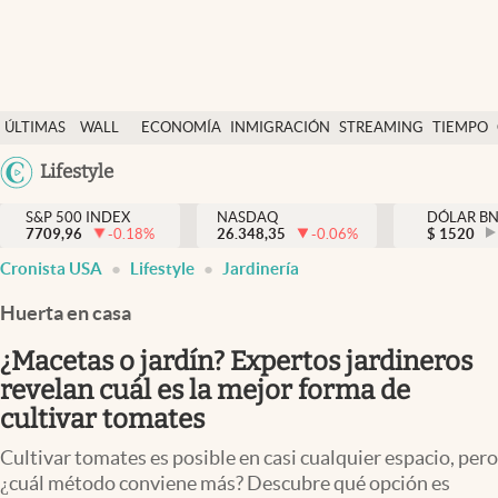
Últimas Noticias
ÚLTIMAS
WALL
ECONOMÍA
INMIGRACIÓN
STREAMING
TIEMPO
Finanzas y economía
NOTICIAS
STREET
Argentina
Lifestyle
Wall Street y dólar
Y
España
Inmigración
DÓLAR
S&P 500 INDEX
NASDAQ
DÓLAR B
7709,96
-0.18
%
26.348,35
-0.06
%
México
$
1520
Trending
Cronista USA
Lifestyle
Jardinería
USA
Tiempo
Colombia
Huerta en casa
Uruguay
Ciencia y salud
¿Macetas o jardín? Expertos jardineros
Espiritual
revelan cuál es la mejor forma de
cultivar tomates
Streaming
Cultivar tomates es posible en casi cualquier espacio, pero
PC y mobile
¿cuál método conviene más? Descubre qué opción es