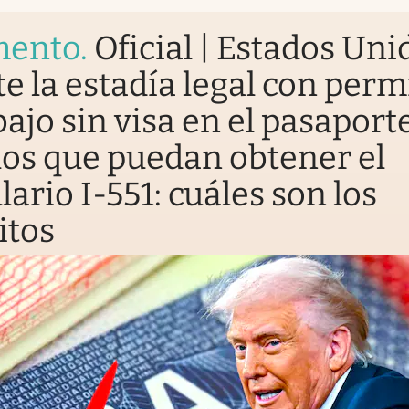
mento
.
Oficial | Estados Uni
e la estadía legal con perm
bajo sin visa en el pasaport
los que puedan obtener el
ario I-551: cuáles son los
itos