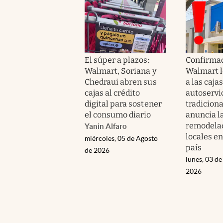
El súper a plazos:
Confirmad
Walmart, Soriana y
Walmart l
Chedraui abren sus
a las caja
cajas al crédito
autoservi
digital para sostener
tradiciona
el consumo diario
anuncia l
remodelac
Yanin Alfaro
locales en
miércoles, 05 de Agosto
país
de 2026
lunes, 03 de
2026