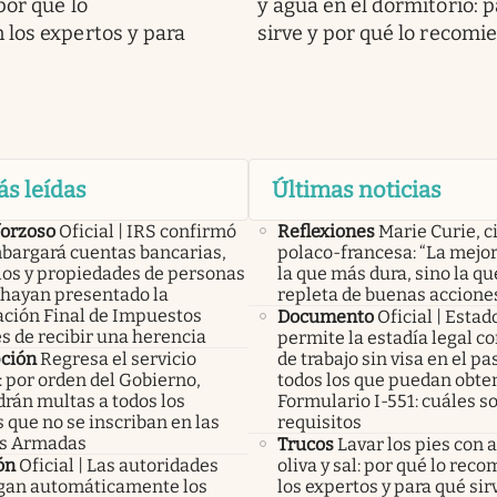
por qué lo
y agua en el dormitorio: 
los expertos y para
sirve y por qué lo recomi
ás leídas
Últimas noticias
forzoso
Oficial | IRS confirmó
Reflexiones
Marie Curie, c
bargará cuentas bancarias,
polaco-francesa: “La mejor
los y propiedades de personas
la que más dura, sino la qu
 hayan presentado la
repleta de buenas accione
ación Final de Impuestos
Documento
Oficial | Esta
s de recibir una herencia
permite la estadía legal c
pción
Regresa el servicio
de trabajo sin visa en el p
: por orden del Gobierno,
todos los que puedan obten
rán multas a todos los
Formulario I-551: cuáles so
 que no se inscriban en las
requisitos
s Armadas
Trucos
Lavar los pies con 
ón
Oficial | Las autoridades
oliva y sal: por qué lo rec
an automáticamente los
los expertos y para qué sir