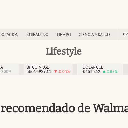
8 
IGRACIÓN
STREAMING
TIEMPO
CIENCIA Y SALUD
Lifestyle
NA
BITCOIN USD
DÓLAR CCL
0.00
%
u$s
64.927,11
-0.03
%
$
1585,52
0.87
%
o y recomendado de Walm