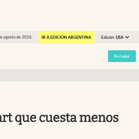
de agosto de 2026
IR A EDICIÓN ARGENTINA
Edición:
USA
Argentina
Acceder
España
México
USA
Colombia
Uruguay
art que cuesta menos