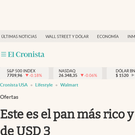
Últimas Noticias
Finanzas y economía
ÚLTIMAS NOTICIAS
WALL STREET Y DÓLAR
ECONOMÍA
INM
Wall Street y dólar
Inmigración
Trending
S&P 500 INDEX
NASDAQ
DÓLAR B
7709,96
-0.18
%
26.348,35
-0.06
%
$
1520
Tiempo
Cronista USA
Lifestyle
Walmart
Ciencia y salud
Ofertas
Espiritual
Este es el pan más ric
Streaming
de USD 3
PC y mobile