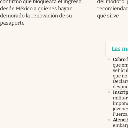
confirmó que bloqueará el ingreso
del inodoro: 
desde México a quienes hayan
recomiendan 
demorado la renovación de su
qué sirve
pasaporte
Las m
Cobro 
que em
vehícu
que no
Declar
despué
Inscri
militar
impond
jóvenes
Fuerza
Atenci
embarg