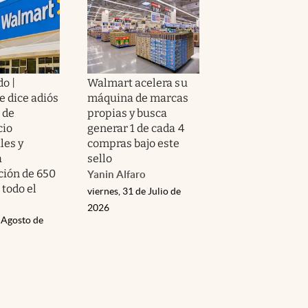
o |
Walmart acelera su
e dice adiós
máquina de marcas
s de
propias y busca
cio
generar 1 de cada 4
les y
compras bajo este
a
sello
ión de 650
Yanin Alfaro
 todo el
viernes, 31 de Julio de
2026
 Agosto de