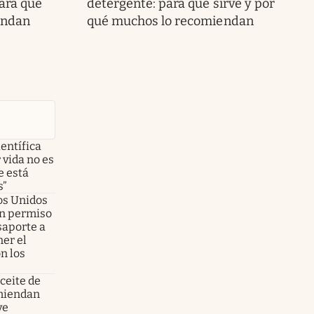
para qué
detergente: para qué sirve y por
endan
qué muchos lo recomiendan
ientífica
 vida no es
e está
s”
dos Unidos
on permiso
asaporte a
er el
n los
aceite de
omiendan
ve