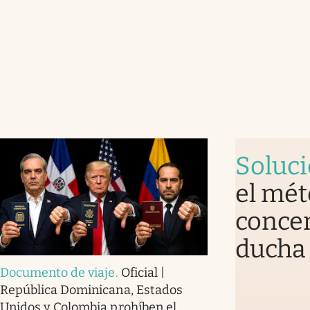
Soluc
el mét
concen
ducha 
Documento de viaje
.
Oficial |
República Dominicana, Estados
Unidos y Colombia prohíben el