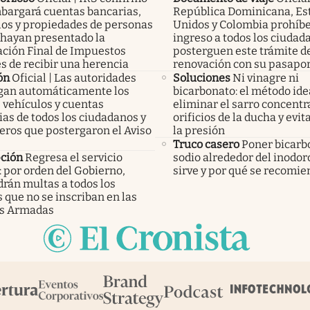
bargará cuentas bancarias,
República Dominicana, Es
los y propiedades de personas
Unidos y Colombia prohíbe
 hayan presentado la
ingreso a todos los ciudad
ación Final de Impuestos
posterguen este trámite d
s de recibir una herencia
renovación con su pasapo
ón
Oficial | Las autoridades
Soluciones
Ni vinagre ni
an automáticamente los
bicarbonato: el método ide
 vehículos y cuentas
eliminar el sarro concentr
as de todos los ciudadanos y
orificios de la ducha y evit
eros que postergaron el Aviso
la presión
Truco casero
Poner bicarb
pción
Regresa el servicio
sodio alrededor del inodor
: por orden del Gobierno,
sirve y por qué se recomi
rán multas a todos los
 que no se inscriban en las
s Armadas