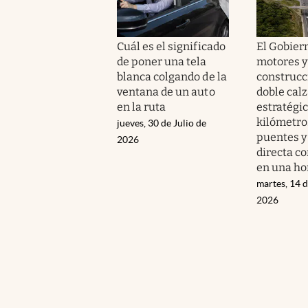
Cuál es el significado
El Gobier
de poner una tela
motores y 
blanca colgando de la
construcc
ventana de un auto
doble cal
en la ruta
estratégic
kilómetro
jueves, 30 de Julio de
puentes y
2026
directa co
en una ho
martes, 14 d
2026