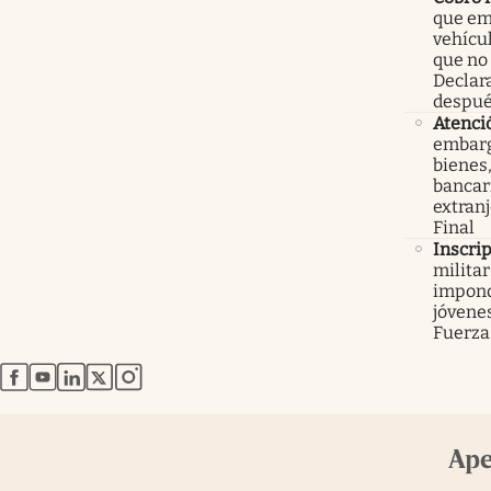
que em
vehícu
que no
Declar
despué
Atenci
embarg
bienes,
bancari
extranj
Final
Inscri
militar
impond
jóvenes
Fuerza
abre en nueva pestaña
abre en nueva pestaña
abre en nueva pestaña
abre en nueva pestaña
abre en nueva pestaña