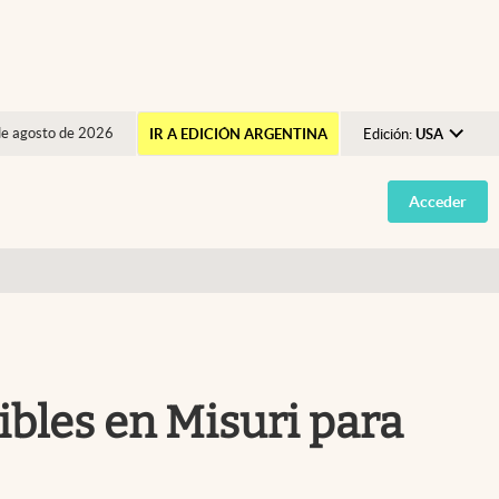
de agosto de 2026
IR A EDICIÓN ARGENTINA
Edición:
USA
Argentina
Acceder
España
México
USA
Colombia
Uruguay
ibles en Misuri para