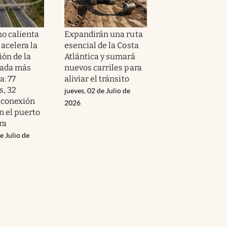
no calienta
Expandirán una ruta
acelera la
esencial de la Costa
ión de la
Atlántica y sumará
zada más
nuevos carriles para
a: 77
aliviar el tránsito
s, 32
jueves, 02 de Julio de
 conexión
2026
n el puerto
ra
e Julio de