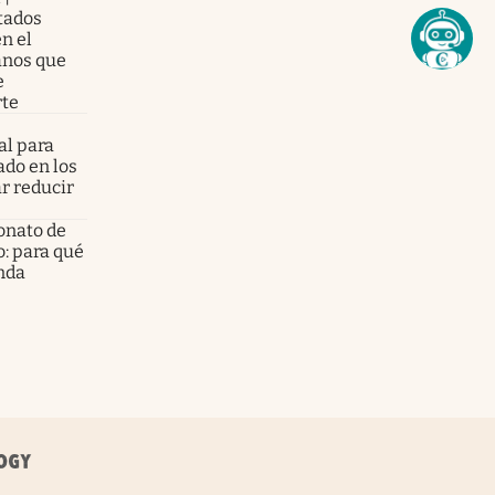
tados
n el
anos que
e
rte
al para
ado en los
ar reducir
onato de
o: para qué
enda