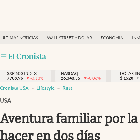
Últimas Noticias
Finanzas y economía
ÚLTIMAS NOTICIAS
WALL STREET Y DÓLAR
ECONOMÍA
INM
Wall Street y dólar
Inmigración
Trending
S&P 500 INDEX
NASDAQ
DÓLAR B
7709,96
-0.18
%
26.348,35
-0.06
%
$
1520
Tiempo
Cronista USA
Lifestyle
Ruta
Ciencia y salud
USA
Espiritual
Aventura familiar por la
Streaming
hacer en dos días
PC y mobile