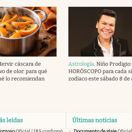
Hervir cáscara de
Astrología
.
Niño Prodigio:
vo de olor: para qué
HORÓSCOPO para cada si
qué lo recomiendan
zodíaco este sábado 8 de
ás leídas
Últimas noticias
forzoso
Oficial | IRS confirmó
Documento de viaje
Oficial