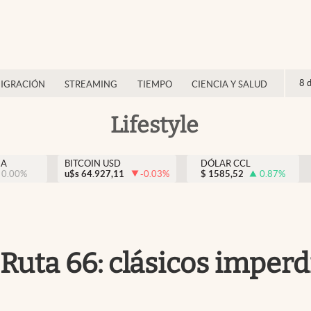
8 
IGRACIÓN
STREAMING
TIEMPO
CIENCIA Y SALUD
Lifestyle
NA
BITCOIN USD
DÓLAR CCL
0.00
%
u$s
64.927,11
-0.03
%
$
1585,52
0.87
%
 Ruta 66: clásicos imperd