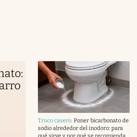
nato:
sarro
Truco casero
.
Poner bicarbonato de
sodio alrededor del inodoro: para
qué sirve y por qué se recomienda