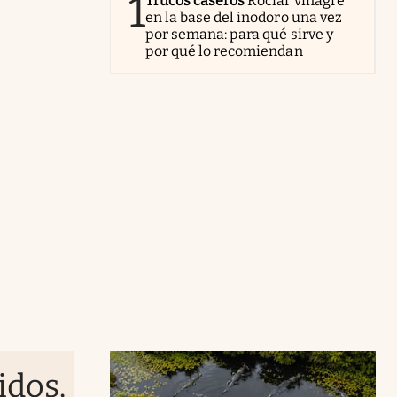
1
Trucos caseros
Rociar vinagre
en la base del inodoro una vez
por semana: para qué sirve y
por qué lo recomiendan
idos,