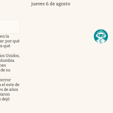
jueves 6 de agosto
en la
ar: por qué
ra qué
dos Unidos,
olombia
enes
 de su
terror
 el este de
es de años
graron
s dejó