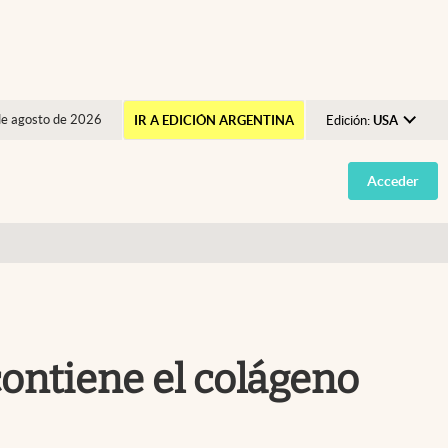
de agosto de 2026
IR A EDICIÓN ARGENTINA
Edición:
USA
Argentina
Acceder
España
México
USA
Colombia
Uruguay
contiene el colágeno