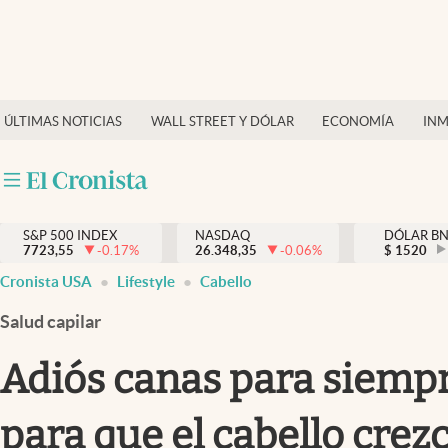
Últimas Noticias
Finanzas y economía
ÚLTIMAS NOTICIAS
WALL STREET Y DÓLAR
ECONOMÍA
INM
Wall Street y dólar
Inmigración
Trending
S&P 500 INDEX
NASDAQ
DÓLAR B
7723,55
-0.17
%
26.348,35
-0.06
%
$
1520
Tiempo
Cronista USA
Lifestyle
Cabello
Ciencia y salud
Salud capilar
Espiritual
Adiós canas para siempre
Streaming
para que el cabello crez
PC y mobile