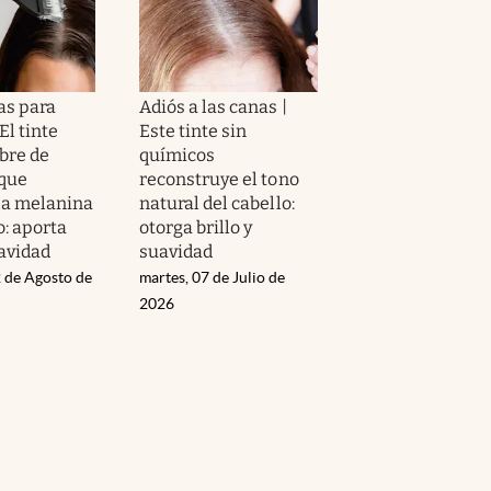
as para
Adiós a las canas |
El tinte
Este tinte sin
ibre de
químicos
que
reconstruye el tono
la melanina
natural del cabello:
o: aporta
otorga brillo y
uavidad
suavidad
 de Agosto de
martes, 07 de Julio de
2026