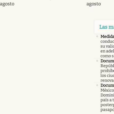
agosto
agosto
Las m
Medid
conduc
su val
en ade
como 
Docume
Repúbl
prohíbe
los ci
renova
Docume
México
Domini
país a 
poster
pasapo