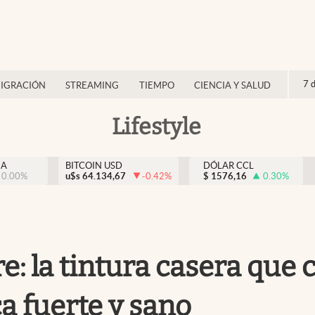
7 
IGRACIÓN
STREAMING
TIEMPO
CIENCIA Y SALUD
Lifestyle
NA
BITCOIN USD
DÓLAR CCL
0.00
%
u$s
64.134,67
-0.42
%
$
1576,16
0.30
%
: la tintura casera que 
ca fuerte y sano