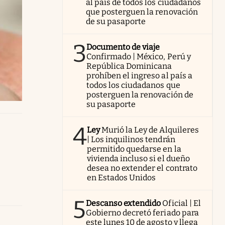
al país de todos los ciudadanos
que posterguen la renovación
de su pasaporte
3
Documento de viaje
Confirmado | México, Perú y
República Dominicana
prohíben el ingreso al país a
todos los ciudadanos que
posterguen la renovación de
su pasaporte
4
Ley
Murió la Ley de Alquileres
| Los inquilinos tendrán
permitido quedarse en la
vivienda incluso si el dueño
desea no extender el contrato
en Estados Unidos
5
Descanso extendido
Oficial | El
Gobierno decretó feriado para
este lunes 10 de agosto y llega