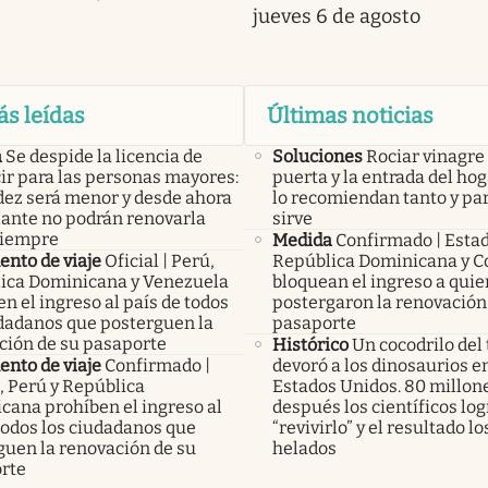
jueves 6 de agosto
ás leídas
Últimas noticias
a
Se despide la licencia de
Soluciones
Rociar vinagre 
ir para las personas mayores:
puerta y la entrada del hog
idez será menor y desde ahora
lo recomiendan tanto y pa
lante no podrán renovarla
sirve
siempre
Medida
Confirmado | Esta
nto de viaje
Oficial | Perú,
República Dominicana y C
ica Dominicana y Venezuela
bloquean el ingreso a qui
n el ingreso al país de todos
postergaron la renovación
udadanos que posterguen la
pasaporte
ción de su pasaporte
Histórico
Un cocodrilo del 
nto de viaje
Confirmado |
devoró a los dinosaurios en
, Perú y República
Estados Unidos. 80 millon
cana prohíben el ingreso al
después los científicos lo
todos los ciudadanos que
“revivirlo” y el resultado lo
guen la renovación de su
helados
rte