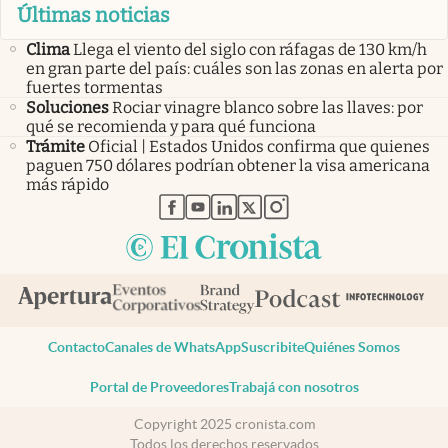
Últimas noticias
Clima
Llega el viento del siglo con ráfagas de 130 km/h
en gran parte del país: cuáles son las zonas en alerta por
fuertes tormentas
Soluciones
Rociar vinagre blanco sobre las llaves: por
qué se recomienda y para qué funciona
Trámite
Oficial | Estados Unidos confirma que quienes
paguen 750 dólares podrían obtener la visa americana
más rápido
abre en nueva pestaña
abre en nueva pestaña
abre en nueva pestaña
abre en nueva pestaña
abre en nueva pestaña
Contacto
Canales de WhatsApp
Suscribite
Quiénes Somos
Portal de Proveedores
Trabajá con nosotros
Copyright 2025 cronista.com
Todos los derechos reservados