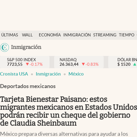
Últimas Noticias
ÚLTIMAS
WALL
ECONOMÍA
INMIGRACIÓN
STREAMING
TIEMPO
Finanzas y economía
NOTICIAS
STREET
Argentina
Inmigración
Wall Street y dólar
Y
España
Inmigración
DÓLAR
S&P 500 INDEX
NASDAQ
DÓLAR B
7723,55
-0.17
%
26.363,44
-0.83
%
México
$
1520
Trending
Cronista USA
Inmigración
México
USA
Tiempo
Colombia
Deportados mexicanos
Uruguay
Ciencia y salud
Tarjeta Bienestar Paisano: estos
Espiritual
migrantes mexicanos en Estados Unidos
podrán recibir un cheque del gobierno
Streaming
de Claudia Sheinbaum
PC y mobile
México prepara diversas alternativas para ayudar a los