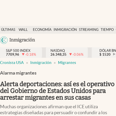
Últimas Noticias
ÚLTIMAS
WALL
ECONOMÍA
INMIGRACIÓN
STREAMING
TIEMPO
Finanzas y economía
NOTICIAS
STREET
Argentina
Inmigración
Wall Street y dólar
Y
España
Inmigración
DÓLAR
S&P 500 INDEX
NASDAQ
DÓLAR B
7709,96
-0.18
%
26.348,35
-0.06
%
México
$
1520
Trending
Cronista USA
Inmigración
Migrantes
USA
Tiempo
Colombia
Alarma migrantes
Uruguay
Ciencia y salud
Alerta deportaciones: así es el operativo
Espiritual
del Gobierno de Estados Unidos para
arrestar migrantes en sus casas
Streaming
Muchas organizaciones afirman que el ICE utiliza
PC y mobile
estrategias diseñadas para persuadir o confundir a los