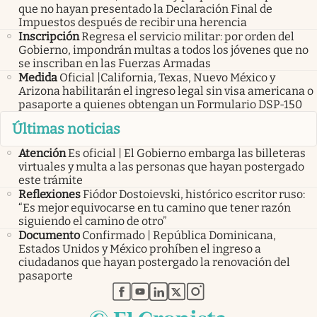
que no hayan presentado la Declaración Final de
Impuestos después de recibir una herencia
Inscripción
Regresa el servicio militar: por orden del
Gobierno, impondrán multas a todos los jóvenes que no
se inscriban en las Fuerzas Armadas
Medida
Oficial |California, Texas, Nuevo México y
Arizona habilitarán el ingreso legal sin visa americana o
pasaporte a quienes obtengan un Formulario DSP-150
Últimas noticias
Atención
Es oficial | El Gobierno embarga las billeteras
virtuales y multa a las personas que hayan postergado
este trámite
Reflexiones
Fiódor Dostoievski, histórico escritor ruso:
“Es mejor equivocarse en tu camino que tener razón
siguiendo el camino de otro”
Documento
Confirmado | República Dominicana,
Estados Unidos y México prohíben el ingreso a
ciudadanos que hayan postergado la renovación del
pasaporte
abre en nueva pestaña
abre en nueva pestaña
abre en nueva pestaña
abre en nueva pestaña
abre en nueva pestaña