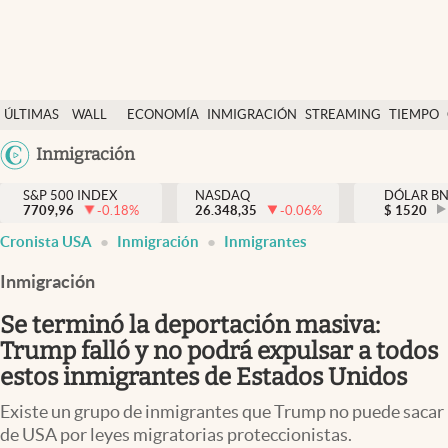
Últimas Noticias
ÚLTIMAS
WALL
ECONOMÍA
INMIGRACIÓN
STREAMING
TIEMPO
Finanzas y economía
NOTICIAS
STREET
Argentina
Inmigración
Wall Street y dólar
Y
España
Inmigración
DÓLAR
S&P 500 INDEX
NASDAQ
DÓLAR B
7709,96
-0.18
%
26.348,35
-0.06
%
México
$
1520
Trending
Cronista USA
Inmigración
Inmigrantes
USA
Tiempo
Colombia
Inmigración
Uruguay
Ciencia y salud
Se terminó la deportación masiva:
Espiritual
Trump falló y no podrá expulsar a todos
estos inmigrantes de Estados Unidos
Streaming
Existe un grupo de inmigrantes que Trump no puede sacar
PC y mobile
de USA por leyes migratorias proteccionistas.