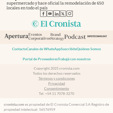
supermercado y hace oficial la remodelación de 650
locales en todo el país
abre en nueva pestaña
abre en nueva pestaña
abre en nueva pestaña
abre en nueva pestaña
abre en nueva pestaña
Contacto
Canales de WhatsApp
Suscribite
Quiénes Somos
Portal de Proveedores
Trabajá con nosotros
Copyright 2025 cronista.com
Todos los derechos reservados
Términos y condiciones
Privacidad
Consentimiento
Tel:
+54 11 7078-3270
cronista.com
es propiedad de El Cronista Comercial S.A Registro de
propiedad intelectual: 56576959