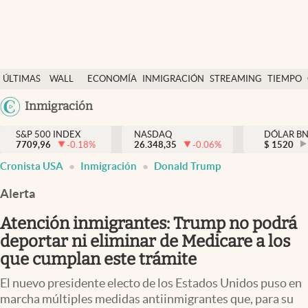
Últimas Noticias
ÚLTIMAS
WALL
ECONOMÍA
INMIGRACIÓN
STREAMING
TIEMPO
Finanzas y economía
NOTICIAS
STREET
Argentina
Inmigración
Wall Street y dólar
Y
España
Inmigración
DÓLAR
S&P 500 INDEX
NASDAQ
DÓLAR B
7709,96
-0.18
%
26.348,35
-0.06
%
México
$
1520
Trending
Cronista USA
Inmigración
Donald Trump
USA
Tiempo
Colombia
Alerta
Uruguay
Ciencia y salud
Atención inmigrantes: Trump no podrá
Espiritual
deportar ni eliminar de Medicare a los
que cumplan este trámite
Streaming
El nuevo presidente electo de los Estados Unidos puso en
PC y mobile
marcha múltiples medidas antiinmigrantes que, para su