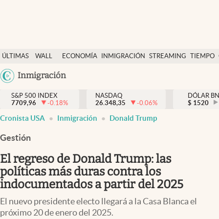
Últimas Noticias
ÚLTIMAS
WALL
ECONOMÍA
INMIGRACIÓN
STREAMING
TIEMPO
Finanzas y economía
NOTICIAS
STREET
Argentina
Inmigración
Wall Street y dólar
Y
España
Inmigración
DÓLAR
S&P 500 INDEX
NASDAQ
DÓLAR B
7709,96
-0.18
%
26.348,35
-0.06
%
México
$
1520
Trending
Cronista USA
Inmigración
Donald Trump
USA
Tiempo
Colombia
Gestión
Uruguay
Ciencia y salud
El regreso de Donald Trump: las
Espiritual
políticas más duras contra los
indocumentados a partir del 2025
Streaming
El nuevo presidente electo llegará a la Casa Blanca el
PC y mobile
próximo 20 de enero del 2025.