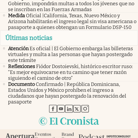
Gobierno, impondrán multas a todos los jóvenes que no
se inscriban en las Fuerzas Armadas
Medida
Oficial |California, Texas, Nuevo México y
Arizona habilitarán el ingreso legal sin visa americana o
pasaporte a quienes obtengan un Formulario DSP-150
Últimas noticias
Atención
Es oficial | El Gobierno embarga las billeteras
virtuales y multa a las personas que hayan postergado
este trámite
Reflexiones
Fiódor Dostoievski, histórico escritor ruso:
“Es mejor equivocarse en tu camino que tener razón
siguiendo el camino de otro”
Documento
Confirmado | República Dominicana,
Estados Unidos y México prohíben el ingreso a
ciudadanos que hayan postergado la renovación del
pasaporte
abre en nueva pestaña
abre en nueva pestaña
abre en nueva pestaña
abre en nueva pestaña
abre en nueva pestaña