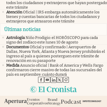
todos los ciudadanos y extranjeros que hayan postergado
este trámite
Atención
Oficial | IRS embarga automáticamente los
bienes y cuentas bancarias de todos los ciudadanos y
extranjeros que atrasaron este trámite
Últimas noticias
Astrología
Niño Prodigio: el HORÓSCOPO para cada
signo del zodíaco este lunes 10 de agosto
Documentos
Oficial y confirmado | Aeropuertos de
Dallas, Nueva York, Atlanta y Nueva Jersey prohibirán el
ingreso al país a quienes posterguen este trámite de
renovación en su pasaporte
Medida
Anuncio oficial | Bank of America y Wells Fargo
confirmaron cierre masivo de todas las sucursales del
país en septiembre: cuánto durará
abre en nueva pestaña
abre en nueva pestaña
abre en nueva pestaña
abre en nueva pestaña
abre en nueva pestaña