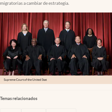
migratorias a cambiar de estrategia.
Lifestyle
USA
Supreme Court of the United Stat
Temas relacionados