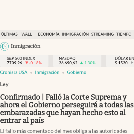
Últimas Noticias
ÚLTIMAS
WALL
ECONOMÍA
INMIGRACIÓN
STREAMING
TIEMPO
Finanzas y economía
NOTICIAS
STREET
Argentina
Inmigración
Wall Street y dólar
Y
España
Inmigración
DÓLAR
S&P 500 INDEX
NASDAQ
DÓLAR B
7709,96
-0.18
%
26.690,62
1.30
%
México
$
1520
Trending
Cronista USA
Inmigración
Gobierno
USA
Tiempo
Colombia
Ley
Uruguay
Ciencia y salud
Confirmado | Falló la Corte Suprema y
Espiritual
ahora el Gobierno perseguirá a todas las
embarazadas que hayan hecho esto al
Streaming
entrar al país
PC y mobile
El fallo más comentado del mes obliga a las autoridades