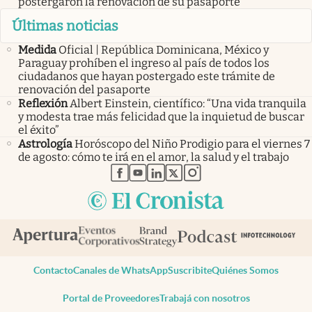
postergaron la renovación de su pasaporte
Últimas noticias
Medida
Oficial | República Dominicana, México y
Paraguay prohíben el ingreso al país de todos los
ciudadanos que hayan postergado este trámite de
renovación del pasaporte
Reflexión
Albert Einstein, científico: “Una vida tranquila
y modesta trae más felicidad que la inquietud de buscar
el éxito”
Astrología
Horóscopo del Niño Prodigio para el viernes 7
de agosto: cómo te irá en el amor, la salud y el trabajo
abre en nueva pestaña
abre en nueva pestaña
abre en nueva pestaña
abre en nueva pestaña
abre en nueva pestaña
Contacto
Canales de WhatsApp
Suscribite
Quiénes Somos
Portal de Proveedores
Trabajá con nosotros