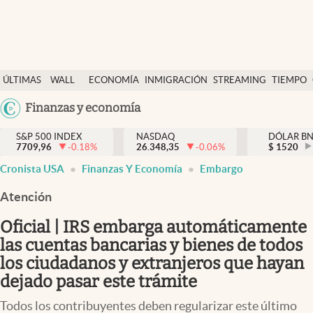
Últimas Noticias
ÚLTIMAS
WALL
ECONOMÍA
INMIGRACIÓN
STREAMING
TIEMPO
Finanzas y economía
NOTICIAS
STREET
Argentina
Finanzas y economía
Wall Street y dólar
Y
España
Inmigración
DÓLAR
S&P 500 INDEX
NASDAQ
DÓLAR B
7709,96
-0.18
%
26.348,35
-0.06
%
México
$
1520
Trending
Cronista USA
Finanzas Y Economía
Embargo
USA
Tiempo
Colombia
Atención
Uruguay
Ciencia y salud
Oficial | IRS embarga automáticamente
Espiritual
las cuentas bancarias y bienes de todos
los ciudadanos y extranjeros que hayan
Streaming
dejado pasar este trámite
PC y mobile
Todos los contribuyentes deben regularizar este último