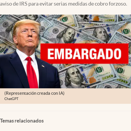
aviso de IRS para evitar serias medidas de cobro forzoso.
Lifestyle
USA
(Representación creada con IA)
ChatGPT
Temas relacionados