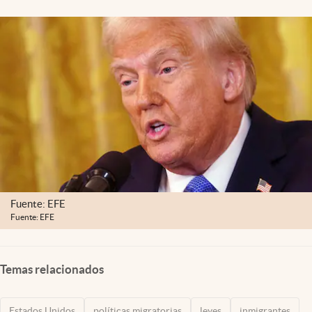
Lifestyle
USA
Fuente: EFE
Fuente: EFE
Temas relacionados
Estados Unidos
políticas migratorias
leyes
inmigrantes