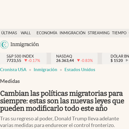
Últimas Noticias
ÚLTIMAS
WALL
ECONOMÍA
INMIGRACIÓN
STREAMING
TIEMPO
Finanzas y economía
NOTICIAS
STREET
Argentina
Inmigración
Wall Street y dólar
Y
España
Inmigración
DÓLAR
S&P 500 INDEX
NASDAQ
DÓLAR B
7723,55
-0.17
%
26.363,44
-0.83
%
México
$
1520
Trending
Cronista USA
Inmigración
Estados Unidos
USA
Tiempo
Colombia
Medidas
Uruguay
Ciencia y salud
Cambian las políticas migratorias para
Espiritual
siempre: estas son las nuevas leyes que
pueden modificarlo todo este año
Streaming
Tras su regreso al poder, Donald Trump lleva adelante
PC y mobile
varias medidas para endurecer el control fronterizo.