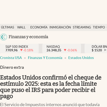
Últimas Noticias
ÚLTIMAS
WALL
ECONOMÍA
INMIGRACIÓN
STREAMING
TIEMPO
Finanzas y economía
NOTICIAS
STREET
Argentina
Finanzas y economía
Wall Street y dólar
Y
España
Inmigración
DÓLAR
S&P 500 INDEX
NASDAQ
DÓLAR B
7709,96
-0.18
%
26.348,35
-0.06
%
México
$
1520
Trending
Cronista USA
Finanzas Y Economía
Estados Unidos
USA
Tiempo
Colombia
Dinero extra
Uruguay
Ciencia y salud
Estados Unidos confirmó el cheque de
Espiritual
estímulo 2025: esta es la fecha límite
que puso el IRS para poder recibir el
Streaming
pago
PC y mobile
El Servicio de Impuestos internos anunció que todavía