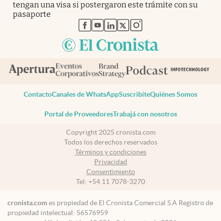
tengan una visa si postergaron este trámite con su
pasaporte
abre en nueva pestaña
abre en nueva pestaña
abre en nueva pestaña
abre en nueva pestaña
abre en nueva pestaña
Contacto
Canales de WhatsApp
Suscribite
Quiénes Somos
Portal de Proveedores
Trabajá con nosotros
Copyright 2025 cronista.com
Todos los derechos reservados
Términos y condiciones
Privacidad
Consentimiento
Tel:
+54 11 7078-3270
cronista.com
es propiedad de El Cronista Comercial S.A Registro de
propiedad intelectual: 56576959