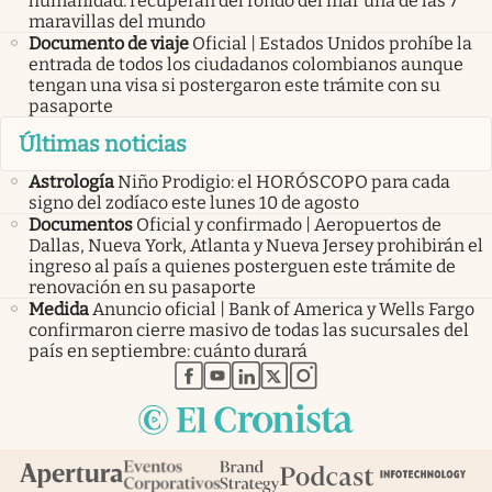
humanidad: recuperan del fondo del mar una de las 7
maravillas del mundo
Documento de viaje
Oficial | Estados Unidos prohíbe la
entrada de todos los ciudadanos colombianos aunque
tengan una visa si postergaron este trámite con su
pasaporte
Últimas noticias
Astrología
Niño Prodigio: el HORÓSCOPO para cada
signo del zodíaco este lunes 10 de agosto
Documentos
Oficial y confirmado | Aeropuertos de
Dallas, Nueva York, Atlanta y Nueva Jersey prohibirán el
ingreso al país a quienes posterguen este trámite de
renovación en su pasaporte
Medida
Anuncio oficial | Bank of America y Wells Fargo
confirmaron cierre masivo de todas las sucursales del
país en septiembre: cuánto durará
abre en nueva pestaña
abre en nueva pestaña
abre en nueva pestaña
abre en nueva pestaña
abre en nueva pestaña