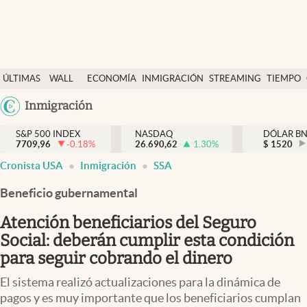
Últimas Noticias
ÚLTIMAS
WALL
ECONOMÍA
INMIGRACIÓN
STREAMING
TIEMPO
Finanzas y economía
NOTICIAS
STREET
Argentina
Inmigración
Wall Street y dólar
Y
España
Inmigración
DÓLAR
S&P 500 INDEX
NASDAQ
DÓLAR B
7709,96
-0.18
%
26.690,62
1.30
%
México
$
1520
Trending
Cronista USA
Inmigración
SSA
USA
Tiempo
Colombia
Beneficio gubernamental
Uruguay
Ciencia y salud
Atención beneficiarios del Seguro
Espiritual
Social: deberán cumplir esta condición
para seguir cobrando el dinero
Streaming
El sistema realizó actualizaciones para la dinámica de
PC y mobile
pagos y es muy importante que los beneficiarios cumplan