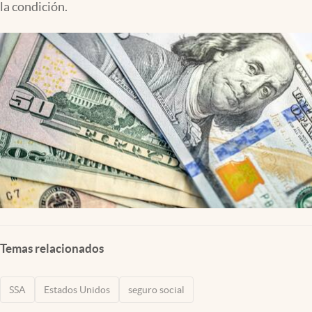
la condición.
Lifestyle
USA
Temas relacionados
SSA
Estados Unidos
seguro social