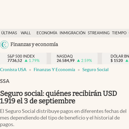
Últimas Noticias
ÚLTIMAS
WALL
ECONOMÍA
INMIGRACIÓN
STREAMING
TIEMPO
Finanzas y economía
NOTICIAS
STREET
Argentina
Finanzas y economía
Wall Street y dólar
Y
España
Inmigración
DÓLAR
S&P 500 INDEX
NASDAQ
DÓLAR B
7736,52
1.79
%
26.584,99
2.59
%
México
$
1520
Trending
Cronista USA
Finanzas Y Economía
Seguro Social
USA
Tiempo
Colombia
SSA
Uruguay
Ciencia y salud
Seguro social: quiénes recibirán USD
Espiritual
1.919 el 3 de septiembre
Streaming
El Seguro Social distribuye pagos en diferentes fechas del
mes dependiendo del tipo de beneficio y el historial de
PC y mobile
pagos.