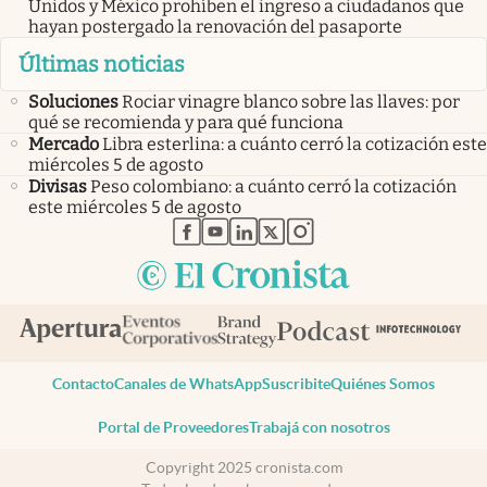
Unidos y México prohíben el ingreso a ciudadanos que
hayan postergado la renovación del pasaporte
Últimas noticias
Soluciones
Rociar vinagre blanco sobre las llaves: por
qué se recomienda y para qué funciona
Mercado
Libra esterlina: a cuánto cerró la cotización este
miércoles 5 de agosto
Divisas
Peso colombiano: a cuánto cerró la cotización
este miércoles 5 de agosto
abre en nueva pestaña
abre en nueva pestaña
abre en nueva pestaña
abre en nueva pestaña
abre en nueva pestaña
Contacto
Canales de WhatsApp
Suscribite
Quiénes Somos
Portal de Proveedores
Trabajá con nosotros
Copyright 2025 cronista.com