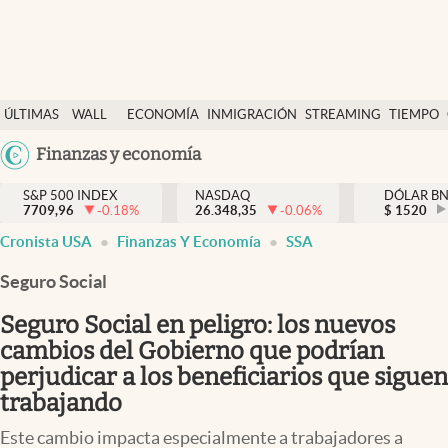
Últimas Noticias
ÚLTIMAS
WALL
ECONOMÍA
INMIGRACIÓN
STREAMING
TIEMPO
Finanzas y economía
NOTICIAS
STREET
Argentina
Finanzas y economía
Wall Street y dólar
Y
España
Inmigración
DÓLAR
S&P 500 INDEX
NASDAQ
DÓLAR B
7709,96
-0.18
%
26.348,35
-0.06
%
México
$
1520
Trending
Cronista USA
Finanzas Y Economía
SSA
USA
Tiempo
Colombia
Seguro Social
Uruguay
Ciencia y salud
Seguro Social en peligro: los nuevos
Espiritual
cambios del Gobierno que podrían
perjudicar a los beneficiarios que siguen
Streaming
trabajando
PC y mobile
Este cambio impacta especialmente a trabajadores a