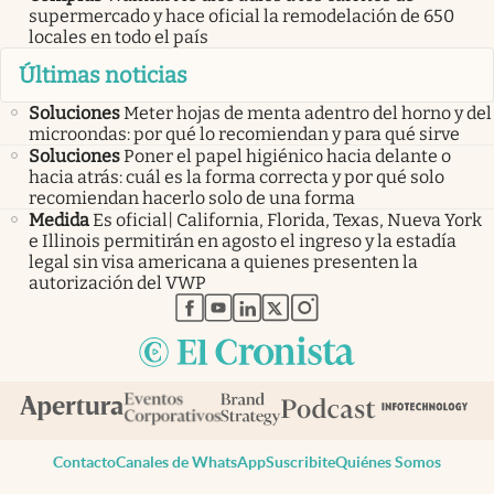
supermercado y hace oficial la remodelación de 650
locales en todo el país
Últimas noticias
Soluciones
Meter hojas de menta adentro del horno y del
microondas: por qué lo recomiendan y para qué sirve
Soluciones
Poner el papel higiénico hacia delante o
hacia atrás: cuál es la forma correcta y por qué solo
recomiendan hacerlo solo de una forma
Medida
Es oficial| California, Florida, Texas, Nueva York
e Illinois permitirán en agosto el ingreso y la estadía
legal sin visa americana a quienes presenten la
autorización del VWP
abre en nueva pestaña
abre en nueva pestaña
abre en nueva pestaña
abre en nueva pestaña
abre en nueva pestaña
Contacto
Canales de WhatsApp
Suscribite
Quiénes Somos