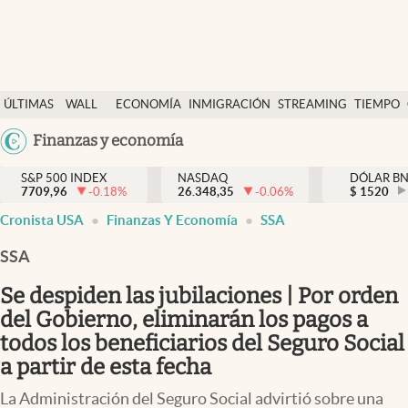
Últimas Noticias
ÚLTIMAS
WALL
ECONOMÍA
INMIGRACIÓN
STREAMING
TIEMPO
Finanzas y economía
NOTICIAS
STREET
Argentina
Finanzas y economía
Wall Street y dólar
Y
España
Inmigración
DÓLAR
S&P 500 INDEX
NASDAQ
DÓLAR B
7709,96
-0.18
%
26.348,35
-0.06
%
México
$
1520
Trending
Cronista USA
Finanzas Y Economía
SSA
USA
Tiempo
Colombia
SSA
Uruguay
Ciencia y salud
Se despiden las jubilaciones | Por orden
Espiritual
del Gobierno, eliminarán los pagos a
todos los beneficiarios del Seguro Social
Streaming
a partir de esta fecha
PC y mobile
La Administración del Seguro Social advirtió sobre una