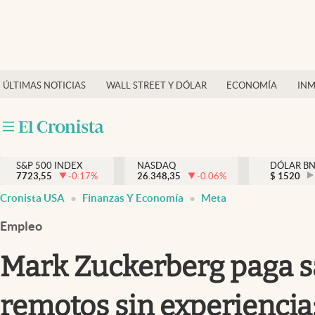
Últimas Noticias
Finanzas y economía
ÚLTIMAS NOTICIAS
WALL STREET Y DÓLAR
ECONOMÍA
INM
Wall Street y dólar
Inmigración
Trending
S&P 500 INDEX
NASDAQ
DÓLAR B
7723,55
-0.17
%
26.348,35
-0.06
%
$
1520
Tiempo
Cronista USA
Finanzas Y Economía
Meta
Ciencia y salud
Empleo
Espiritual
Mark Zuckerberg paga s
Streaming
remotos sin experiencia:
PC y mobile