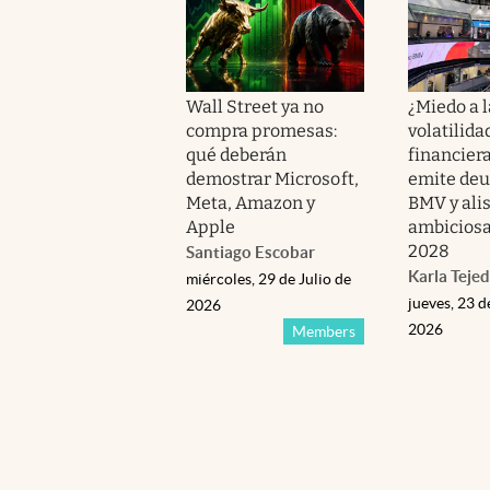
Wall Street ya no
¿Miedo a l
compra promesas:
volatilida
qué deberán
financiera
demostrar Microsoft,
emite deu
Meta, Amazon y
BMV y ali
Apple
ambiciosa
2028
Santiago Escobar
Karla Teje
miércoles, 29 de Julio de
jueves, 23 d
2026
2026
Members