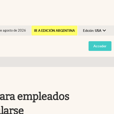
de agosto de 2026
IR A EDICIÓN ARGENTINA
Edición:
USA
Argentina
Acceder
España
México
USA
Colombia
Uruguay
para empleados
larse