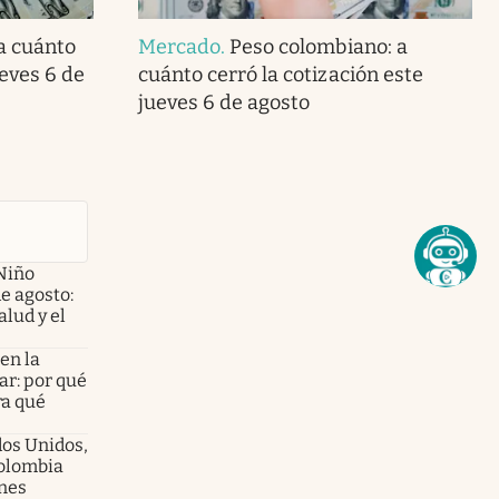
 a cuánto
Mercado
.
Peso colombiano: a
ueves 6 de
cuánto cerró la cotización este
jueves 6 de agosto
Niño
de agosto:
alud y el
en la
ar: por qué
ra qué
dos Unidos,
olombia
enes