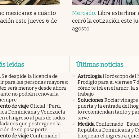
so mexicano: a cuánto
Mercado
.
Libra esterlina:
zación este jueves 6 de
cerró la cotización este j
agosto
ás leídas
Últimas noticias
a
Se despide la licencia de
Astrología
Horóscopo del 
ir para las personas mayores:
Prodigio para el viernes 7 
idez será menor y desde ahora
cómo te irá en el amor, la s
lante no podrán renovarla
trabajo
siempre
Soluciones
Rociar vinagre 
nto de viaje
Oficial | Perú,
puerta y la entrada del hog
ica Dominicana y Venezuela
lo recomiendan tanto y pa
n el ingreso al país de todos
sirve
udadanos que posterguen la
Medida
Confirmado | Esta
ción de su pasaporte
República Dominicana y C
nto de viaje
Confirmado |
bloquean el ingreso a qui