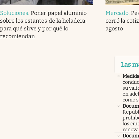
Soluciones
.
Poner papel aluminio
Mercado
.
Pe
sobre los estantes de la heladera:
cerró la coti
para qué sirve y por qué lo
agosto
recomiendan
Las m
Medid
conduc
su val
en ade
como 
Docume
Repúbl
prohíbe
los ci
renova
Docume