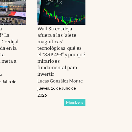
a
Wall Street deja
d? La
afuera a las “siete
 Credijal
magníficas”
da en la
tecnológicas: qué es
sta
el “S&P 493” y por qué
 meta a
mirarlo es
fundamental para
invertir
da
Lucas González Monte
e Julio de
jueves, 16 de Julio de
2026
Members