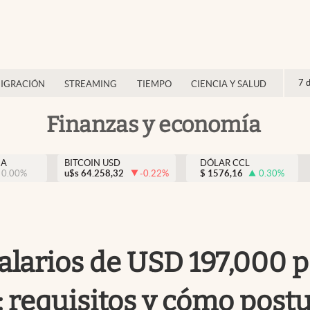
7 
IGRACIÓN
STREAMING
TIEMPO
CIENCIA Y SALUD
Finanzas y economía
NA
BITCOIN USD
DÓLAR CCL
0.00
%
u$s
64.258,32
-0.22
%
$
1576,16
0.30
%
alarios de USD 197,000 
 requisitos y cómo postu