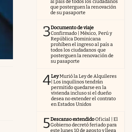
al país de todos los ciudadanos
que posterguen la renovación
de su pasaporte
3
Documento de viaje
Confirmado | México, Perú y
República Dominicana
prohíben el ingreso al país a
todos los ciudadanos que
posterguen la renovación de
su pasaporte
4
Ley
Murió la Ley de Alquileres
| Los inquilinos tendrán
permitido quedarse en la
vivienda incluso si el dueño
desea no extender el contrato
en Estados Unidos
5
Descanso extendido
Oficial | El
Gobierno decretó feriado para
este lunes 10 de agosto y llega