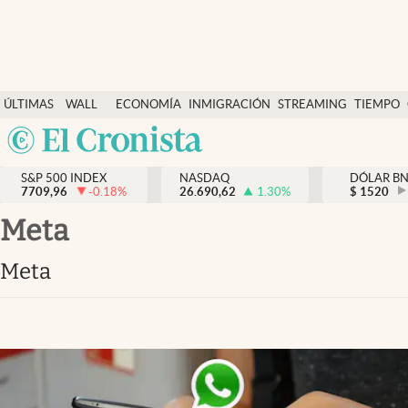
Últimas Noticias
ÚLTIMAS
WALL
ECONOMÍA
INMIGRACIÓN
STREAMING
TIEMPO
Finanzas y economía
NOTICIAS
STREET
Argentina
Wall Street y dólar
Y
España
Inmigración
DÓLAR
S&P 500 INDEX
NASDAQ
DÓLAR B
7709,96
-0.18
%
26.690,62
1.30
%
México
$
1520
Trending
USA
meta
Tiempo
Colombia
meta
Uruguay
Ciencia y salud
Espiritual
Streaming
PC y mobile