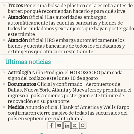
Trucos
Poner una bolsa de plástico en la escoba antes de
barrer: por qué recomiendan hacerlo y para qué sirve
Atención
Oficial | Las autoridades embargan
automáticamente las cuentas bancarias y bienes de
todos los ciudadanos y extranjeros que hayan postergado
este trámite
Atención
Oficial | IRS embarga automáticamente los
bienes y cuentas bancarias de todos los ciudadanos y
extranjeros que atrasaron este trámite
Últimas noticias
Astrología
Niño Prodigio: el HORÓSCOPO para cada
signo del zodíaco este lunes 10 de agosto
Documentos
Oficial y confirmado | Aeropuertos de
Dallas, Nueva York, Atlanta y Nueva Jersey prohibirán el
ingreso al país a quienes posterguen este trámite de
renovación en su pasaporte
Medida
Anuncio oficial | Bank of America y Wells Fargo
confirmaron cierre masivo de todas las sucursales del
país en septiembre: cuánto durará
abre en nueva pestaña
abre en nueva pestaña
abre en nueva pestaña
abre en nueva pestaña
abre en nueva pestaña