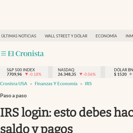
Últimas Noticias
Finanzas y economía
ÚLTIMAS NOTICIAS
WALL STREET Y DÓLAR
ECONOMÍA
INM
Wall Street y dólar
Inmigración
Trending
S&P 500 INDEX
NASDAQ
DÓLAR B
7709,96
-0.18
%
26.348,35
-0.06
%
$
1520
Tiempo
Cronista USA
Finanzas Y Economía
IRS
Ciencia y salud
Paso a paso
Espiritual
IRS login: esto debes ha
Streaming
saldo y pagos
PC y mobile