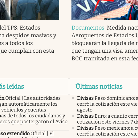
del TPS: Estados
Documentos
.
Medida naci
na despidos masivos y
Aeropuertos de Estados 
s a todos los
bloquearán la llegada de
que cumplan con esta
que tengan una visa amer
BCC tramitada en esta fe
ás leídas
Últimas noticias
ón
Oficial | Las autoridades
Divisas
Peso dominicano: 
an automáticamente los
cerró la cotización este vi
 vehículos y cuentas
agosto
as de todos los ciudadanos y
Divisas
Euro: a cuánto cerr
eros que postergaron el Aviso
cotización este viernes 7 d
Divisas
Peso mexicano: a 
so extendido
Oficial | El
cerró la cotización este vi