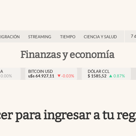
7 
IGRACIÓN
STREAMING
TIEMPO
CIENCIA Y SALUD
Finanzas y economía
NA
BITCOIN USD
DÓLAR CCL
0.00
%
u$s
64.927,11
-0.03
%
$
1585,52
0.87
%
cer para ingresar a tu re