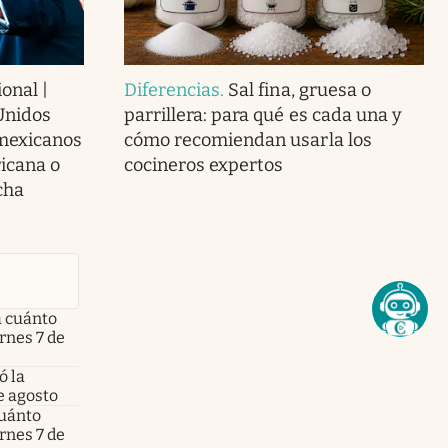
onal |
Diferencias
.
Sal fina, gruesa o
Unidos
parrillera: para qué es cada una y
 mexicanos
cómo recomiendan usarla los
icana o
cocineros expertos
cha
a cuánto
ernes 7 de
ó la
e agosto
cuánto
ernes 7 de