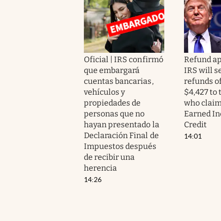
Oficial | IRS confirmó
Refund ap
que embargará
IRS will s
cuentas bancarias,
refunds of
vehículos y
$4,427 to
propiedades de
who claim
personas que no
Earned I
hayan presentado la
Credit
Declaración Final de
14:01
Impuestos después
de recibir una
herencia
14:26