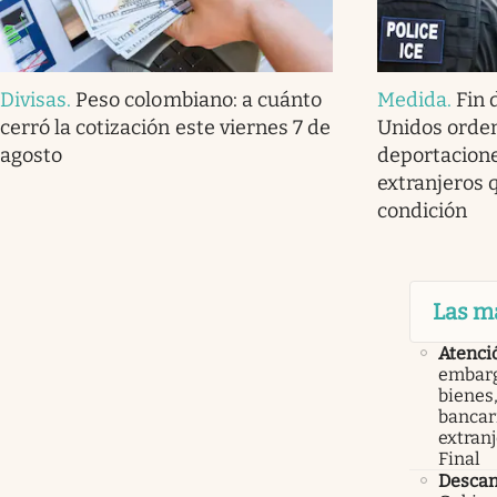
Divisas
.
Peso colombiano: a cuánto
Medida
.
Fin 
cerró la cotización este viernes 7 de
Unidos orde
agosto
deportacione
extranjeros 
condición
Las m
Atenci
embarg
bienes,
bancari
extranj
Final
Descan