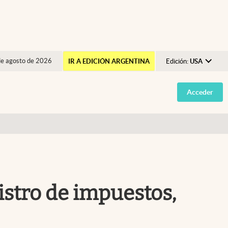
de agosto de 2026
IR A EDICIÓN ARGENTINA
Edición:
USA
Argentina
Acceder
España
México
USA
Colombia
Uruguay
gistro de impuestos,