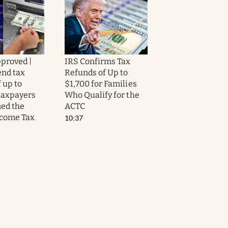
proved |
IRS Confirms Tax
end tax
Refunds of Up to
 up to
$1,700 for Families
 taxpayers
Who Qualify for the
ed the
ACTC
ncome Tax
10:37