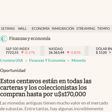
Últimas Noticias
ÚLTIMAS
WALL
ECONOMÍA
INMIGRACIÓN
STREAMING
TIEMPO
Finanzas y economía
NOTICIAS
STREET
Argentina
Finanzas y economía
Wall Street y dólar
Y
España
Inmigración
DÓLAR
S&P 500 INDEX
NASDAQ
DÓLAR B
7723,55
-0.17
%
26.363,44
-0.83
%
México
$
1520
Trending
Cronista USA
Finanzas Y Economía
Moneda
USA
Tiempo
Colombia
Oportunidad
Uruguay
Ciencia y salud
Estos centavos están en todas las
Espiritual
carteras y los coleccionistas los
compran hasta por u$s170,000
Streaming
Las monedas antiguas tienen mucho valor en el mercado
PC y mobile
de subastas. Entre tantas, hay algunas increíblemente