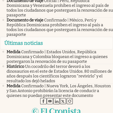
Documento de viaje
Oficial | Perú, República
Dominicana y Venezuela prohíben el ingreso al país de
todos los ciudadanos que posterguen la renovación de su
pasaporte
Documento de viaje
Confirmado | México, Perú y
República Dominicana prohíben el ingreso al país a
todos los ciudadanos que posterguen la renovación de su
pasaporte
Últimas noticias
Medida
Confirmado | Estados Unidos, República
Dominicana y Colombia bloquean el ingreso a quienes
postergaron la renovación de su pasaporte
Histórico
Un cocodrilo del terror devoró a los
dinosaurios en el este de Estados Unidos. 80 millones de
años después los científicos lograron “revivirlo” y el
resultado los dejó helados
Medida
Confirmado | Nueva York, Los Ángeles, Houston
y San Antonio prohibirán la licencia de conducir a
quienes no puedan presentar este documento
abre en nueva pestaña
abre en nueva pestaña
abre en nueva pestaña
abre en nueva pestaña
abre en nueva pestaña