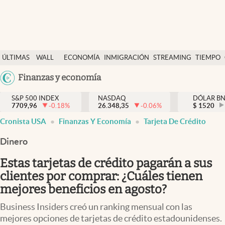
Últimas Noticias
ÚLTIMAS
WALL
ECONOMÍA
INMIGRACIÓN
STREAMING
TIEMPO
Finanzas y economía
NOTICIAS
STREET
Argentina
Finanzas y economía
Wall Street y dólar
Y
España
Inmigración
DÓLAR
S&P 500 INDEX
NASDAQ
DÓLAR B
7709,96
-0.18
%
26.348,35
-0.06
%
México
$
1520
Trending
Cronista USA
Finanzas Y Economía
Tarjeta De Crédito
USA
Tiempo
Colombia
Dinero
Uruguay
Ciencia y salud
Estas tarjetas de crédito pagarán a sus
Espiritual
clientes por comprar: ¿Cuáles tienen
mejores beneficios en agosto?
Streaming
Business Insiders creó un ranking mensual con las
PC y mobile
mejores opciones de tarjetas de crédito estadounidenses.