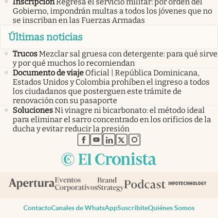
Inscripción
Regresa el servicio militar: por orden del
Gobierno, impondrán multas a todos los jóvenes que no
se inscriban en las Fuerzas Armadas
Últimas noticias
Trucos
Mezclar sal gruesa con detergente: para qué sirve
y por qué muchos lo recomiendan
Documento de viaje
Oficial | República Dominicana,
Estados Unidos y Colombia prohíben el ingreso a todos
los ciudadanos que posterguen este trámite de
renovación con su pasaporte
Soluciones
Ni vinagre ni bicarbonato: el método ideal
para eliminar el sarro concentrado en los orificios de la
ducha y evitar reducir la presión
abre en nueva pestaña
abre en nueva pestaña
abre en nueva pestaña
abre en nueva pestaña
abre en nueva pestaña
Contacto
Canales de WhatsApp
Suscribite
Quiénes Somos