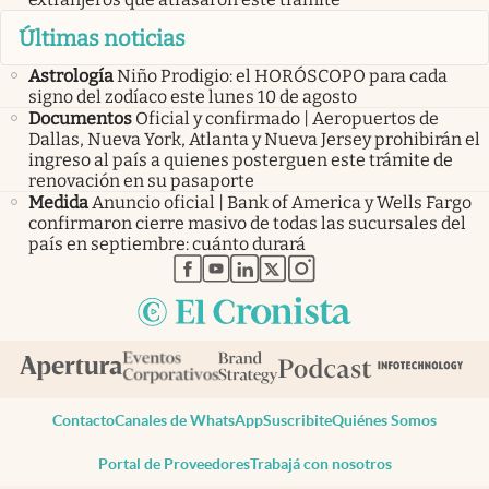
Últimas noticias
Astrología
Niño Prodigio: el HORÓSCOPO para cada
signo del zodíaco este lunes 10 de agosto
Documentos
Oficial y confirmado | Aeropuertos de
Dallas, Nueva York, Atlanta y Nueva Jersey prohibirán el
ingreso al país a quienes posterguen este trámite de
renovación en su pasaporte
Medida
Anuncio oficial | Bank of America y Wells Fargo
confirmaron cierre masivo de todas las sucursales del
país en septiembre: cuánto durará
abre en nueva pestaña
abre en nueva pestaña
abre en nueva pestaña
abre en nueva pestaña
abre en nueva pestaña
Contacto
Canales de WhatsApp
Suscribite
Quiénes Somos
Portal de Proveedores
Trabajá con nosotros