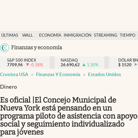
Últimas Noticias
ÚLTIMAS
WALL
ECONOMÍA
INMIGRACIÓN
STREAMING
TIEMPO
Finanzas y economía
NOTICIAS
STREET
Argentina
Finanzas y economía
Wall Street y dólar
Y
España
Inmigración
DÓLAR
S&P 500 INDEX
NASDAQ
DÓLAR B
7709,96
-0.18
%
26.690,62
1.30
%
México
$
1520
Trending
Cronista USA
Finanzas Y Economía
Estados Unidos
USA
Tiempo
Colombia
Dinero
Uruguay
Ciencia y salud
Es oficial |El Concejo Municipal de
Espiritual
Nueva York está pensando en un
programa piloto de asistencia con apoyo
Streaming
social y seguimiento individualizado
PC y mobile
para jóvenes