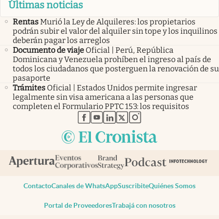
Últimas noticias
Rentas
Murió la Ley de Alquileres: los propietarios
podrán subir el valor del alquiler sin tope y los inquilinos
deberán pagar los arreglos
Documento de viaje
Oficial | Perú, República
Dominicana y Venezuela prohíben el ingreso al país de
todos los ciudadanos que posterguen la renovación de su
pasaporte
Trámites
Oficial | Estados Unidos permite ingresar
legalmente sin visa americana a las personas que
completen el Formulario PPTC 153: los requisitos
abre en nueva pestaña
abre en nueva pestaña
abre en nueva pestaña
abre en nueva pestaña
abre en nueva pestaña
Contacto
Canales de WhatsApp
Suscribite
Quiénes Somos
Portal de Proveedores
Trabajá con nosotros