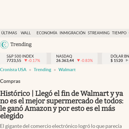
Últimas Noticias
ÚLTIMAS
WALL
ECONOMÍA
INMIGRACIÓN
STREAMING
TIEMPO
Finanzas y economía
NOTICIAS
STREET
Argentina
Trending
Wall Street y dólar
Y
España
Inmigración
DÓLAR
S&P 500 INDEX
NASDAQ
DÓLAR B
7723,55
-0.17
%
26.363,44
-0.83
%
México
$
1520
Trending
Cronista USA
Trending
Walmart
USA
Tiempo
Colombia
Compras
Uruguay
Ciencia y salud
Histórico | Llegó el fin de Walmart y ya
Espiritual
no es el mejor supermercado de todos:
le ganó Amazon y por esto es el más
Streaming
elegido
PC y mobile
El gigante del comercio electrónico logró lo que parecía