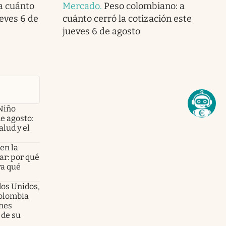
 a cuánto
Mercado
.
Peso colombiano: a
ueves 6 de
cuánto cerró la cotización este
jueves 6 de agosto
Niño
de agosto:
alud y el
en la
ar: por qué
ra qué
dos Unidos,
olombia
enes
 de su