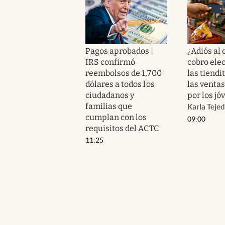
Pagos aprobados |
¿Adiós al 
IRS confirmó
cobro ele
reembolsos de 1,700
las tiendi
dólares a todos los
las venta
ciudadanos y
por los jó
familias que
Karla Teje
cumplan con los
09:00
requisitos del ACTC
11:25