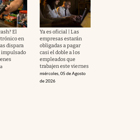
cash? El
Ya es oficial | Las
ctrónico en
empresas estarán
tas dispara
obligadas a pagar
s impulsado
casi el doble a los
venes
empleados que
trabajen este viernes
da
miércoles, 05 de Agosto
de 2026