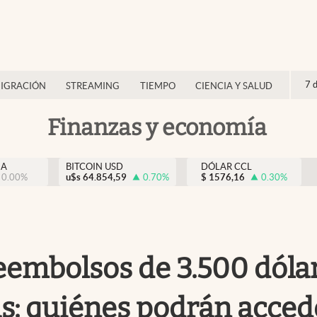
7 
IGRACIÓN
STREAMING
TIEMPO
CIENCIA Y SALUD
Finanzas y economía
NA
BITCOIN USD
DÓLAR CCL
0.00
%
u$s
64.854,59
0.70
%
$
1576,16
0.30
%
eembolsos de 3.500 dólar
s: quiénes podrán acced