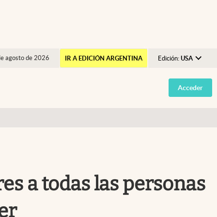
de agosto de 2026
IR A EDICIÓN ARGENTINA
Edición:
USA
Argentina
Acceder
España
México
USA
Colombia
Uruguay
es a todas las personas
er