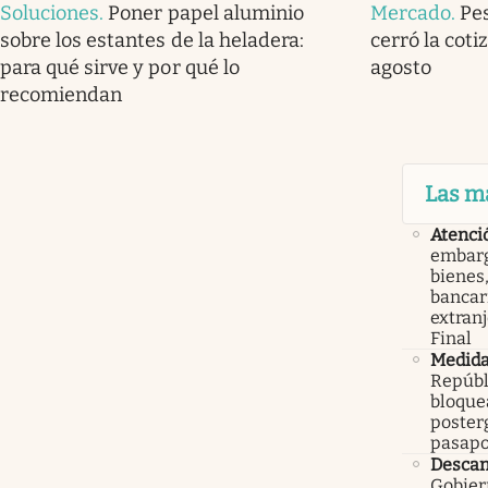
Soluciones
.
Poner papel aluminio
Mercado
.
Pe
sobre los estantes de la heladera:
cerró la coti
para qué sirve y por qué lo
agosto
recomiendan
Las m
Atenci
embarg
bienes,
bancari
extranj
Final
Medid
Repúbl
bloque
poster
pasapo
Descan
Gobier