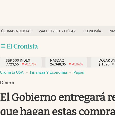
Últimas Noticias
Finanzas y economía
ÚLTIMAS NOTICIAS
WALL STREET Y DÓLAR
ECONOMÍA
INM
Wall Street y dólar
Inmigración
Trending
S&P 500 INDEX
NASDAQ
DÓLAR B
7723,55
-0.17
%
26.348,35
-0.06
%
$
1520
Tiempo
Cronista USA
Finanzas Y Economía
Pagos
Ciencia y salud
Dinero
Espiritual
El Gobierno entregará r
Streaming
que hagan estas compra
PC y mobile