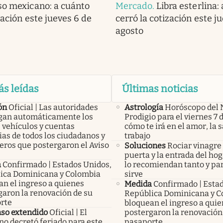
so mexicano: a cuánto
Mercado
.
Libra esterlina:
zación este jueves 6 de
cerró la cotización este j
agosto
ás leídas
Últimas noticias
ón
Oficial | Las autoridades
Astrología
Horóscopo del 
an automáticamente los
Prodigio para el viernes 7 
 vehículos y cuentas
cómo te irá en el amor, la s
as de todos los ciudadanos y
trabajo
eros que postergaron el Aviso
Soluciones
Rociar vinagre 
puerta y la entrada del hog
a
Confirmado | Estados Unidos,
lo recomiendan tanto y pa
ica Dominicana y Colombia
sirve
an el ingreso a quienes
Medida
Confirmado | Esta
garon la renovación de su
República Dominicana y C
rte
bloquean el ingreso a qui
so extendido
Oficial | El
postergaron la renovación
no decretó feriado para este
pasaporte