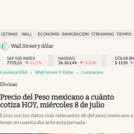
Últimas Noticias
ÚLTIMAS
WALL
ECONOMÍA
INMIGRACIÓN
STREAMING
TIEMPO
Finanzas y economía
NOTICIAS
STREET
Argentina
Wall Street y dólar
Wall Street y dólar
Y
España
Inmigración
DÓLAR
S&P 500 INDEX
NASDAQ
DÓLAR B
7723,55
-0.17
%
26.363,44
-0.83
%
México
$
1520
Trending
Cronista USA
Wall Street Y Dólar
Cotizacion
USA
Tiempo
Colombia
Divisas
Uruguay
Ciencia y salud
Precio del Peso mexicano a cuánto
Espiritual
cotiza HOY, miércoles 8 de julio
Streaming
Estos son los datos más relevantes de del peso mexicano a
tener en cuenta durante esta jornada.
PC y mobile