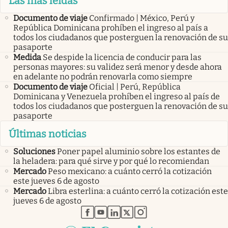
Las más leídas
Documento de viaje
Confirmado | México, Perú y
República Dominicana prohíben el ingreso al país a
todos los ciudadanos que posterguen la renovación de su
pasaporte
Medida
Se despide la licencia de conducir para las
personas mayores: su validez será menor y desde ahora
en adelante no podrán renovarla como siempre
Documento de viaje
Oficial | Perú, República
Dominicana y Venezuela prohíben el ingreso al país de
todos los ciudadanos que posterguen la renovación de su
pasaporte
Últimas noticias
Soluciones
Poner papel aluminio sobre los estantes de
la heladera: para qué sirve y por qué lo recomiendan
Mercado
Peso mexicano: a cuánto cerró la cotización
este jueves 6 de agosto
Mercado
Libra esterlina: a cuánto cerró la cotización este
jueves 6 de agosto
abre en nueva pestaña
abre en nueva pestaña
abre en nueva pestaña
abre en nueva pestaña
abre en nueva pestaña