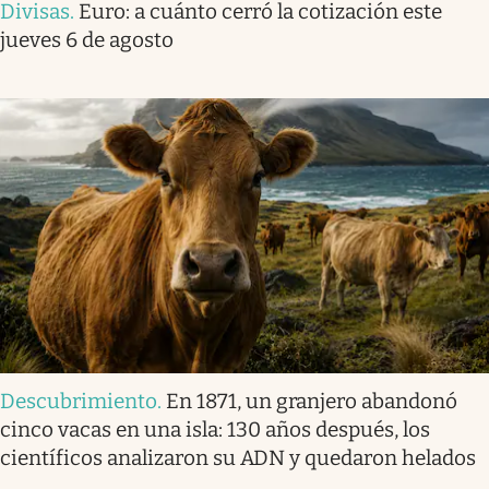
Divisas
.
Euro: a cuánto cerró la cotización este
jueves 6 de agosto
Descubrimiento
.
En 1871, un granjero abandonó
cinco vacas en una isla: 130 años después, los
científicos analizaron su ADN y quedaron helados