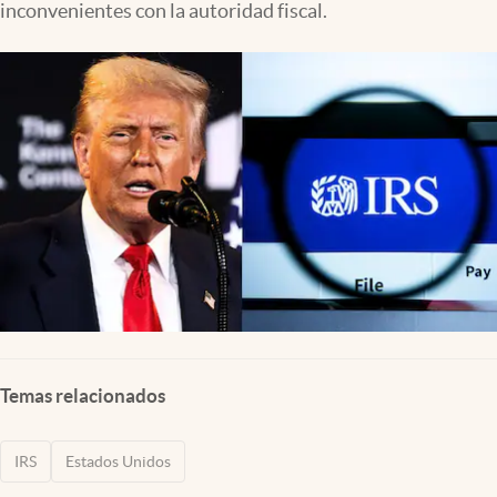
inconvenientes con la autoridad fiscal.
Lifestyle
USA
Temas relacionados
IRS
Estados Unidos