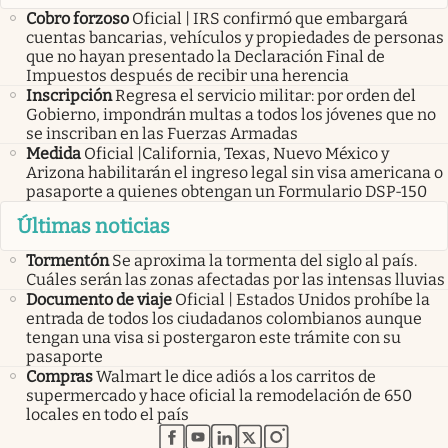
Cobro forzoso
Oficial | IRS confirmó que embargará
cuentas bancarias, vehículos y propiedades de personas
que no hayan presentado la Declaración Final de
Impuestos después de recibir una herencia
Inscripción
Regresa el servicio militar: por orden del
Gobierno, impondrán multas a todos los jóvenes que no
se inscriban en las Fuerzas Armadas
Medida
Oficial |California, Texas, Nuevo México y
Arizona habilitarán el ingreso legal sin visa americana o
pasaporte a quienes obtengan un Formulario DSP-150
Últimas noticias
Tormentón
Se aproxima la tormenta del siglo al país.
Cuáles serán las zonas afectadas por las intensas lluvias
Documento de viaje
Oficial | Estados Unidos prohíbe la
entrada de todos los ciudadanos colombianos aunque
tengan una visa si postergaron este trámite con su
pasaporte
Compras
Walmart le dice adiós a los carritos de
supermercado y hace oficial la remodelación de 650
locales en todo el país
abre en nueva pestaña
abre en nueva pestaña
abre en nueva pestaña
abre en nueva pestaña
abre en nueva pestaña