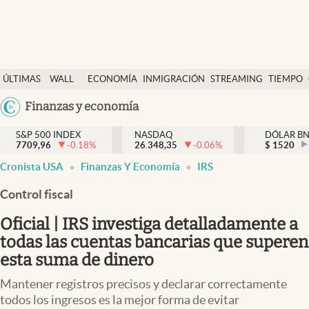
Últimas Noticias
ÚLTIMAS
WALL
ECONOMÍA
INMIGRACIÓN
STREAMING
TIEMPO
Finanzas y economía
NOTICIAS
STREET
Argentina
Finanzas y economía
Wall Street y dólar
Y
España
Inmigración
DÓLAR
S&P 500 INDEX
NASDAQ
DÓLAR B
7709,96
-0.18
%
26.348,35
-0.06
%
México
$
1520
Trending
Cronista USA
Finanzas Y Economía
IRS
USA
Tiempo
Colombia
Control fiscal
Uruguay
Ciencia y salud
Oficial | IRS investiga detalladamente a
Espiritual
todas las cuentas bancarias que superen
esta suma de dinero
Streaming
Mantener registros precisos y declarar correctamente
PC y mobile
todos los ingresos es la mejor forma de evitar