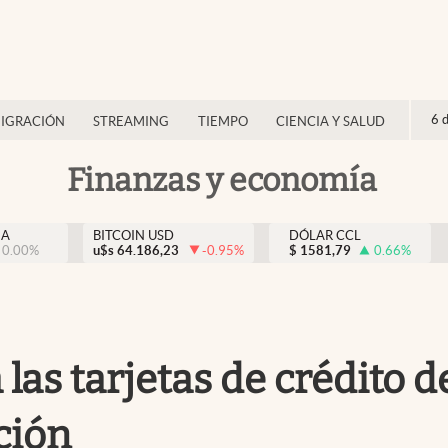
6 
IGRACIÓN
STREAMING
TIEMPO
CIENCIA Y SALUD
Finanzas y economía
NA
BITCOIN USD
DÓLAR CCL
0.00
%
u$s
64.186,23
-0.95
%
$
1581,79
0.66
%
las tarjetas de crédito d
ción