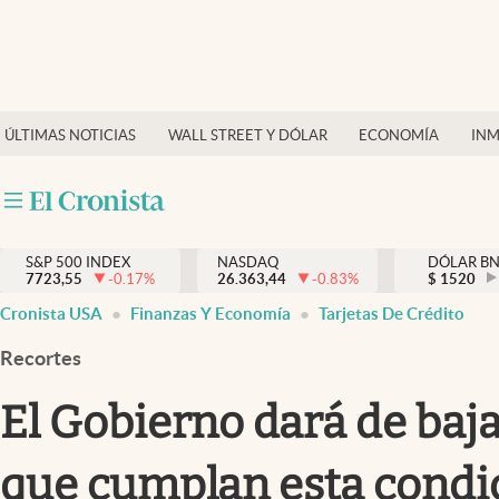
Últimas Noticias
Finanzas y economía
ÚLTIMAS NOTICIAS
WALL STREET Y DÓLAR
ECONOMÍA
INM
Wall Street y dólar
Inmigración
Trending
S&P 500 INDEX
NASDAQ
DÓLAR B
7723,55
-0.17
%
26.363,44
-0.83
%
$
1520
Tiempo
Cronista USA
Finanzas Y Economía
Tarjetas De Crédito
Ciencia y salud
Recortes
Espiritual
El Gobierno dará de baja 
Streaming
que cumplan esta condi
PC y mobile