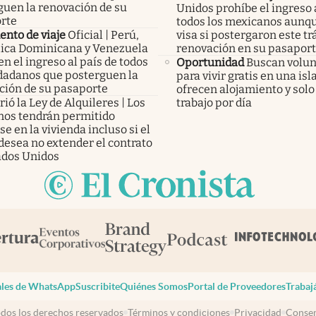
guen la renovación de su
Unidos prohíbe el ingreso a
rte
todos los mexicanos aunq
nto de viaje
Oficial | Perú,
visa si postergaron este t
ica Dominicana y Venezuela
renovación en su pasapor
n el ingreso al país de todos
Oportunidad
Buscan volun
udadanos que posterguen la
para vivir gratis en una isl
ción de su pasaporte
ofrecen alojamiento y solo
ió la Ley de Alquileres | Los
trabajo por día
inos tendrán permitido
e en la vivienda incluso si el
desea no extender el contrato
ados Unidos
les de WhatsApp
Suscribite
Quiénes Somos
Portal de Proveedores
Trabaj
dos los derechos reservados
Términos y condiciones
Privacidad
Consen