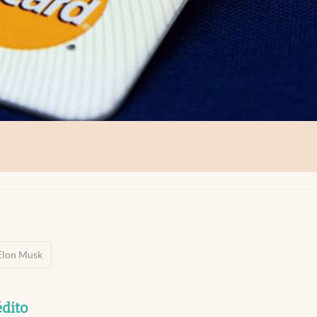
Elon Musk
édito