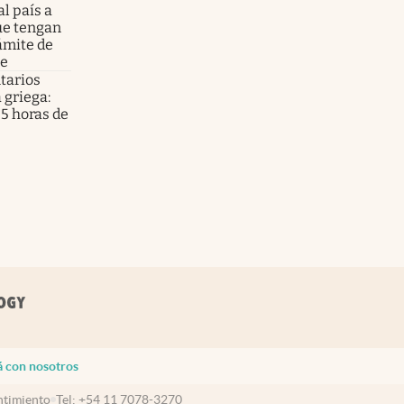
l país a
ue tengan
rámite de
te
tarios
a griega:
 5 horas de
á con nosotros
timiento
Tel:
+54 11 7078-3270