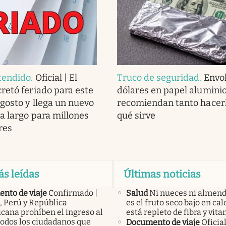
tendido
.
Oficial | El
Truco de seguridad
.
Envol
retó feriado para este
dólares en papel aluminio
agosto y llega un nuevo
recomiendan tanto hacerl
a largo para millones
qué sirve
res
ás leídas
Últimas noticias
nto de viaje
Confirmado |
Salud
Ni nueces ni almend
, Perú y República
es el fruto seco bajo en ca
cana prohíben el ingreso al
está repleto de fibra y vit
todos los ciudadanos que
Documento de viaje
Oficia