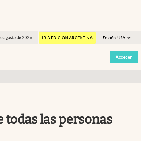
de agosto de 2026
IR A EDICIÓN ARGENTINA
Edición:
USA
Argentina
Acceder
España
México
USA
Colombia
Uruguay
e todas las personas