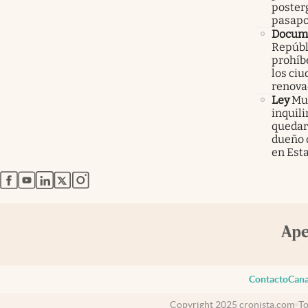
poster
pasapo
Docume
Repúbl
prohíbe
los ci
renova
Ley
Mur
inquil
quedars
dueño 
en Est
abre en nueva pestaña
abre en nueva pestaña
abre en nueva pestaña
abre en nueva pestaña
abre en nueva pestaña
Contacto
Cana
Copyright 2025 cronista.com
To