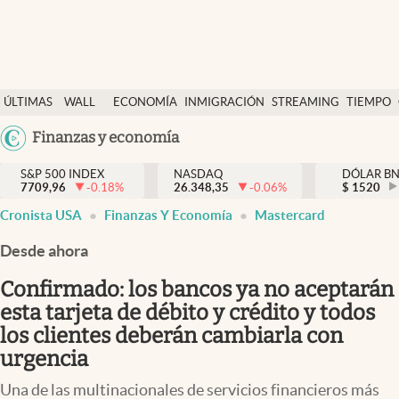
Últimas Noticias
ÚLTIMAS
WALL
ECONOMÍA
INMIGRACIÓN
STREAMING
TIEMPO
Finanzas y economía
NOTICIAS
STREET
Argentina
Finanzas y economía
Wall Street y dólar
Y
España
Inmigración
DÓLAR
S&P 500 INDEX
NASDAQ
DÓLAR B
7709,96
-0.18
%
26.348,35
-0.06
%
México
$
1520
Trending
Cronista USA
Finanzas Y Economía
Mastercard
USA
Tiempo
Colombia
Desde ahora
Uruguay
Ciencia y salud
Confirmado: los bancos ya no aceptarán
Espiritual
esta tarjeta de débito y crédito y todos
los clientes deberán cambiarla con
Streaming
urgencia
PC y mobile
Una de las multinacionales de servicios financieros más