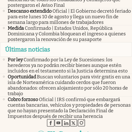
postergaron el Aviso Final
Descanso extendido
Oficial | El Gobierno decretó feriado
para este lunes 10 de agosto y llega un nuevo fin de
semana largo para millones de trabajadores
Medida
Confirmado | Estados Unidos, República
Dominicana y Colombia bloquean el ingreso a quienes
postergaron la renovación de su pasaporte
Últimas noticias
Por ley
Confirmado por la Ley de Sucesiones: los
herederos ya no podrán recibir bienes aunque estén
incluidos en el testamento si la Justicia determina esto
Oportunidad
Buscan voluntarios para vivir gratis en una
isla de Norteamérica cuidando cerdos que fueron
abandonados: ofrecen alojamiento por sólo 20 horas de
trabajo
Cobro forzoso
Oficial | IRS confirmó que embargará
cuentas bancarias, vehículos y propiedades de personas
que no hayan presentado la Declaración Final de
Impuestos después de recibir una herencia
abre en nueva pestaña
abre en nueva pestaña
abre en nueva pestaña
abre en nueva pestaña
abre en nueva pestaña