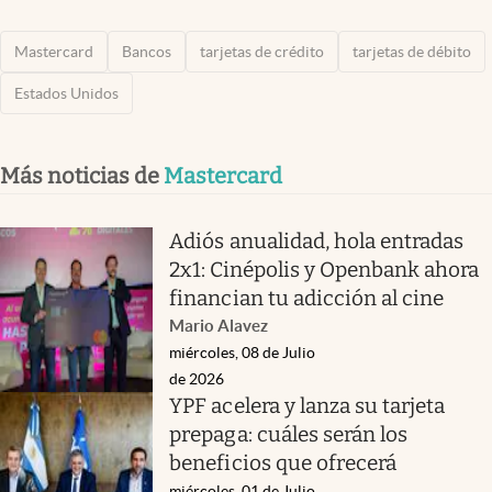
Mastercard
Bancos
tarjetas de crédito
tarjetas de débito
Estados Unidos
Más noticias de
Mastercard
Adiós anualidad, hola entradas
2x1: Cinépolis y Openbank ahora
financian tu adicción al cine
Mario Alavez
miércoles, 08 de Julio
de 2026
YPF acelera y lanza su tarjeta
prepaga: cuáles serán los
beneficios que ofrecerá
miércoles, 01 de Julio