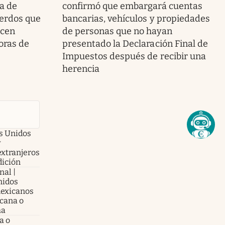
la de
confirmó que embargará cuentas
erdos que
bancarias, vehículos y propiedades
ecen
de personas que no hayan
oras de
presentado la Declaración Final de
Impuestos después de recibir una
herencia
os Unidos
y
extranjeros
dición
nal |
nidos
mexicanos
cana o
ha
a o