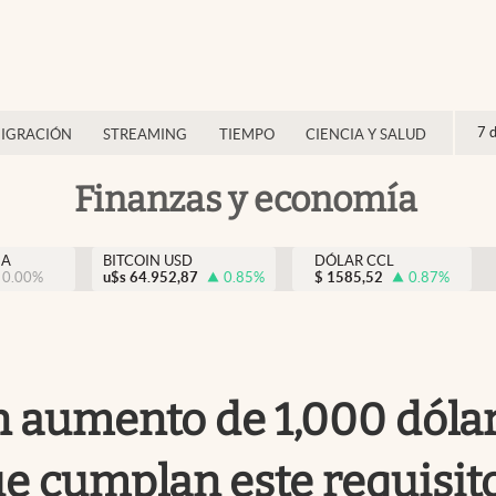
7 
IGRACIÓN
STREAMING
TIEMPO
CIENCIA Y SALUD
Finanzas y economía
NA
BITCOIN USD
DÓLAR CCL
0.00
%
u$s
64.952,87
0.85
%
$
1585,52
0.87
%
 aumento de 1,000 dólar
ue cumplan este requisit