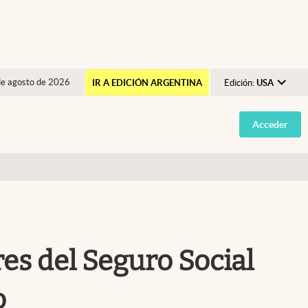
de agosto de 2026
IR A EDICIÓN ARGENTINA
Edición:
USA
Argentina
Acceder
España
México
USA
Colombia
Uruguay
es del Seguro Social
o