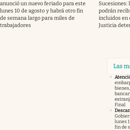
anunció un nuevo feriado para este
Sucesiones: 
lunes 10 de agosto y habrá otro fin
podrán recib
de semana largo para miles de
incluidos en 
trabajadores
Justicia det
Las m
Atenci
embarg
bienes,
bancari
extranj
Final
Descan
Gobier
lunes 1
fin de