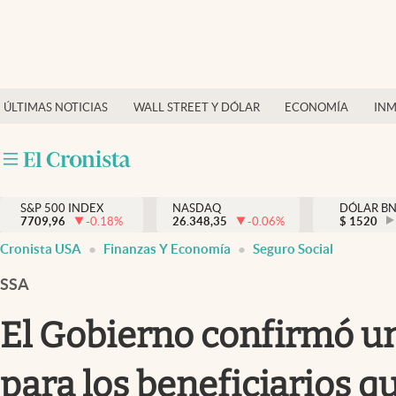
Últimas Noticias
Finanzas y economía
ÚLTIMAS NOTICIAS
WALL STREET Y DÓLAR
ECONOMÍA
INM
Wall Street y dólar
Inmigración
Trending
S&P 500 INDEX
NASDAQ
DÓLAR B
7709,96
-0.18
%
26.348,35
-0.06
%
$
1520
Tiempo
Cronista USA
Finanzas Y Economía
Seguro Social
Ciencia y salud
SSA
Espiritual
El Gobierno confirmó un
Streaming
para los beneficiarios q
PC y mobile