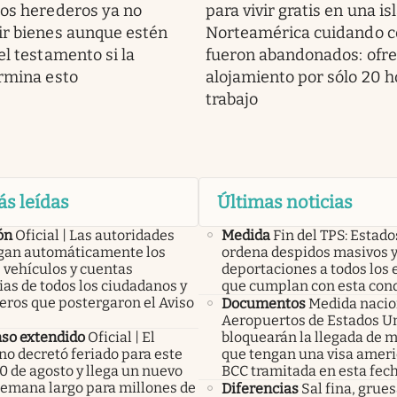
los herederos ya no
para vivir gratis en una is
ir bienes aunque estén
Norteamérica cuidando c
el testamento si la
fueron abandonados: ofr
ermina esto
alojamiento por sólo 20 h
trabajo
ás leídas
Últimas noticias
ón
Oficial | Las autoridades
Medida
Fin del TPS: Estad
an automáticamente los
ordena despidos masivos 
 vehículos y cuentas
deportaciones a todos los 
as de todos los ciudadanos y
que cumplan con esta con
eros que postergaron el Aviso
Documentos
Medida nacio
Aeropuertos de Estados U
so extendido
Oficial | El
bloquearán la llegada de 
no decretó feriado para este
que tengan una visa ameri
0 de agosto y llega un nuevo
BCC tramitada en esta fec
 semana largo para millones de
Diferencias
Sal fina, grues