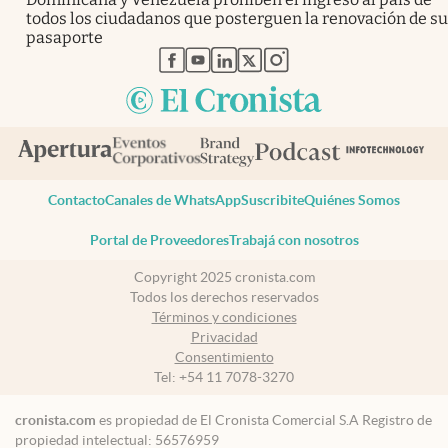
todos los ciudadanos que posterguen la renovación de su
pasaporte
abre en nueva pestaña
abre en nueva pestaña
abre en nueva pestaña
abre en nueva pestaña
abre en nueva pestaña
Contacto
Canales de WhatsApp
Suscribite
Quiénes Somos
Portal de Proveedores
Trabajá con nosotros
Copyright 2025 cronista.com
Todos los derechos reservados
Términos y condiciones
Privacidad
Consentimiento
Tel:
+54 11 7078-3270
cronista.com
es propiedad de El Cronista Comercial S.A Registro de
propiedad intelectual: 56576959