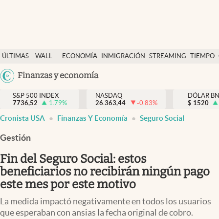
Últimas Noticias
ÚLTIMAS
WALL
ECONOMÍA
INMIGRACIÓN
STREAMING
TIEMPO
Finanzas y economía
NOTICIAS
STREET
Argentina
Finanzas y economía
Wall Street y dólar
Y
España
Inmigración
DÓLAR
S&P 500 INDEX
NASDAQ
DÓLAR B
7736,52
1.79
%
26.363,44
-0.83
%
México
$
1520
Trending
Cronista USA
Finanzas Y Economía
Seguro Social
USA
Tiempo
Colombia
Gestión
Uruguay
Ciencia y salud
Fin del Seguro Social: estos
Espiritual
beneficiarios no recibirán ningún pago
este mes por este motivo
Streaming
La medida impactó negativamente en todos los usuarios
PC y mobile
que esperaban con ansias la fecha original de cobro.