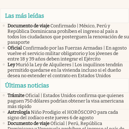
Las más leídas
Documento de viaje
Confirmado | México, Perú y
República Dominicana prohíben el ingreso al país a
todos los ciudadanos que posterguen la renovación de su
pasaporte
Oficial
Confirmado por las Fuerzas Armadas | En agosto
vuelve el servicio militar obligatorio y los jóvenes de
entre 18 y 39 años deben integrar el Ejército
Ley
Murió la Ley de Alquileres | Los inquilinos tendrán
permitido quedarse en la vivienda incluso si el dueño
desea no extender el contrato en Estados Unidos
Últimas noticias
Trámite
Oficial | Estados Unidos confirma que quienes
paguen 750 dólares podrían obtener la visa americana
más rápido
Astrología
Niño Prodigio: el HORÓSCOPO para cada
signo del zodíaco este jueves 6 de agosto
Documento de viaje
Oficial | Perú, República
Dominicana y Venezuela prohíben el ingreso al país de