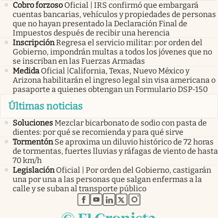
Cobro forzoso
Oficial | IRS confirmó que embargará
cuentas bancarias, vehículos y propiedades de personas
que no hayan presentado la Declaración Final de
Impuestos después de recibir una herencia
Inscripción
Regresa el servicio militar: por orden del
Gobierno, impondrán multas a todos los jóvenes que no
se inscriban en las Fuerzas Armadas
Medida
Oficial |California, Texas, Nuevo México y
Arizona habilitarán el ingreso legal sin visa americana o
pasaporte a quienes obtengan un Formulario DSP-150
Últimas noticias
Soluciones
Mezclar bicarbonato de sodio con pasta de
dientes: por qué se recomienda y para qué sirve
Tormentón
Se aproxima un diluvio histórico de 72 horas
de tormentas, fuertes lluvias y ráfagas de viento de hasta
70 km/h
Legislación
Oficial | Por orden del Gobierno, castigarán
una por una a las personas que salgan enfermas a la
calle y se suban al transporte público
abre en nueva pestaña
abre en nueva pestaña
abre en nueva pestaña
abre en nueva pestaña
abre en nueva pestaña