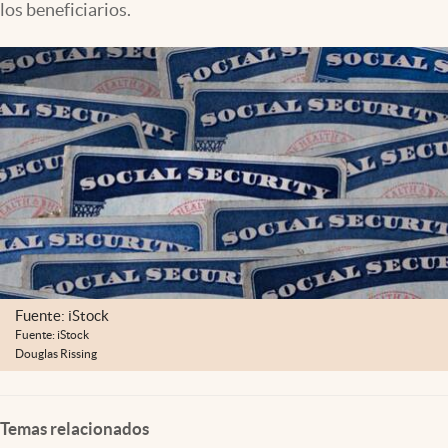
los beneficiarios.
Lifestyle
USA
Fuente: iStock
Fuente: iStock
Douglas Rissing
Temas relacionados