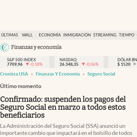
Últimas Noticias
ÚLTIMAS
WALL
ECONOMÍA
INMIGRACIÓN
STREAMING
TIEMPO
Finanzas y economía
NOTICIAS
STREET
Argentina
Finanzas y economía
Wall Street y dólar
Y
España
Inmigración
DÓLAR
S&P 500 INDEX
NASDAQ
DÓLAR B
7709,96
-0.18
%
26.348,35
-0.06
%
México
$
1520
Trending
Cronista USA
Finanzas Y Economía
Seguro Social
USA
Tiempo
Colombia
Último momento
Uruguay
Ciencia y salud
Confirmado: suspenden los pagos del
Espiritual
Seguro Social en marzo a todos estos
beneficiarios
Streaming
La Administración del Seguro Social (SSA) anunció un
PC y mobile
importante cambio que impactará en el bolsillo de todos