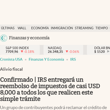
Últimas Noticias
ÚLTIMAS
WALL
ECONOMÍA
INMIGRACIÓN
STREAMING
TIEMPO
Finanzas y economía
NOTICIAS
STREET
Argentina
Finanzas y economía
Wall Street y dólar
Y
España
Inmigración
DÓLAR
S&P 500 INDEX
NASDAQ
DÓLAR B
7709,96
-0.18
%
26.348,35
-0.06
%
México
$
1520
Trending
Cronista USA
Finanzas Y Economía
IRS
USA
Tiempo
Colombia
Alivio fiscal
Uruguay
Ciencia y salud
Confirmado | IRS entregará un
Espiritual
reembolso de impuestos de casi USD
8,000 a todos los que realicen este
Streaming
simple trámite
PC y mobile
Un grupo de contribuyentes podrá reclamar el crédito de