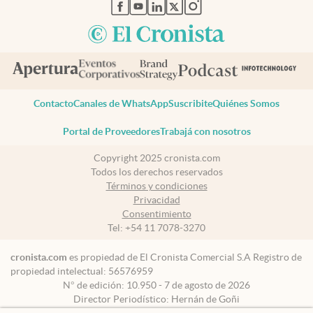
abre en nueva pestaña
abre en nueva pestaña
abre en nueva pestaña
abre en nueva pestaña
abre en nueva pestaña
Contacto
Canales de WhatsApp
Suscribite
Quiénes Somos
Portal de Proveedores
Trabajá con nosotros
Copyright 2025 cronista.com
Todos los derechos reservados
Términos y condiciones
Privacidad
Consentimiento
Tel:
+54 11 7078-3270
cronista.com
es propiedad de El Cronista Comercial S.A Registro de
propiedad intelectual: 56576959
N° de edición: 10.950 - 7 de agosto de 2026
Director Periodístico: Hernán de Goñi