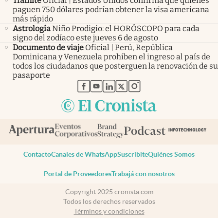
Trámite
Oficial | Estados Unidos confirma que quienes
paguen 750 dólares podrían obtener la visa americana
más rápido
Astrología
Niño Prodigio: el HORÓSCOPO para cada
signo del zodíaco este jueves 6 de agosto
Documento de viaje
Oficial | Perú, República
Dominicana y Venezuela prohíben el ingreso al país de
todos los ciudadanos que posterguen la renovación de su
pasaporte
abre en nueva pestaña
abre en nueva pestaña
abre en nueva pestaña
abre en nueva pestaña
abre en nueva pestaña
Contacto
Canales de WhatsApp
Suscribite
Quiénes Somos
Portal de Proveedores
Trabajá con nosotros
Copyright 2025 cronista.com
Todos los derechos reservados
Términos y condiciones