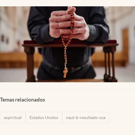
Lifestyle
USA
Temas relacionados
espiritual
Estados Unidos
naut-b-resultado-usa