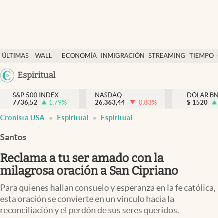
Últimas Noticias
ÚLTIMAS
WALL
ECONOMÍA
INMIGRACIÓN
STREAMING
TIEMPO
Finanzas y economía
NOTICIAS
STREET
Argentina
Espiritual
Wall Street y dólar
Y
España
Inmigración
DÓLAR
S&P 500 INDEX
NASDAQ
DÓLAR B
7736,52
1.79
%
26.363,44
-0.83
%
México
$
1520
Trending
Cronista USA
Espiritual
Espiritual
USA
Tiempo
Colombia
Santos
Uruguay
Ciencia y salud
Reclama a tu ser amado con la
Espiritual
milagrosa oración a San Cipriano
Streaming
Para quienes hallan consuelo y esperanza en la fe católica,
esta oración se convierte en un vínculo hacia la
PC y mobile
reconciliación y el perdón de sus seres queridos.