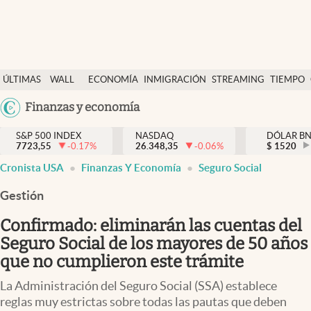
Últimas Noticias
ÚLTIMAS
WALL
ECONOMÍA
INMIGRACIÓN
STREAMING
TIEMPO
Finanzas y economía
NOTICIAS
STREET
Argentina
Finanzas y economía
Wall Street y dólar
Y
España
Inmigración
DÓLAR
S&P 500 INDEX
NASDAQ
DÓLAR B
7723,55
-0.17
%
26.348,35
-0.06
%
México
$
1520
Trending
Cronista USA
Finanzas Y Economía
Seguro Social
USA
Tiempo
Colombia
Gestión
Uruguay
Ciencia y salud
Confirmado: eliminarán las cuentas del
Espiritual
Seguro Social de los mayores de 50 años
que no cumplieron este trámite
Streaming
La Administración del Seguro Social (SSA) establece
PC y mobile
reglas muy estrictas sobre todas las pautas que deben