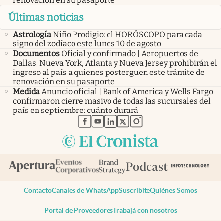
renovación en su pasaporte
Últimas noticias
Astrología
Niño Prodigio: el HORÓSCOPO para cada
signo del zodíaco este lunes 10 de agosto
Documentos
Oficial y confirmado | Aeropuertos de
Dallas, Nueva York, Atlanta y Nueva Jersey prohibirán el
ingreso al país a quienes posterguen este trámite de
renovación en su pasaporte
Medida
Anuncio oficial | Bank of America y Wells Fargo
confirmaron cierre masivo de todas las sucursales del
país en septiembre: cuánto durará
abre en nueva pestaña
abre en nueva pestaña
abre en nueva pestaña
abre en nueva pestaña
abre en nueva pestaña
Contacto
Canales de WhatsApp
Suscribite
Quiénes Somos
Portal de Proveedores
Trabajá con nosotros