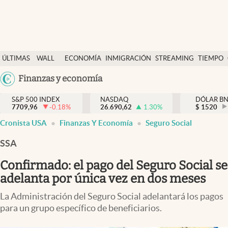
Últimas Noticias
ÚLTIMAS
WALL
ECONOMÍA
INMIGRACIÓN
STREAMING
TIEMPO
Finanzas y economía
NOTICIAS
STREET
Argentina
Finanzas y economía
Wall Street y dólar
Y
España
Inmigración
DÓLAR
S&P 500 INDEX
NASDAQ
DÓLAR B
7709,96
-0.18
%
26.690,62
1.30
%
México
$
1520
Trending
Cronista USA
Finanzas Y Economía
Seguro Social
USA
Tiempo
Colombia
SSA
Uruguay
Ciencia y salud
Confirmado: el pago del Seguro Social se
Espiritual
adelanta por única vez en dos meses
Streaming
La Administración del Seguro Social adelantará los pagos
para un grupo específico de beneficiarios.
PC y mobile