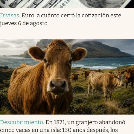
Divisas
.
Euro: a cuánto cerró la cotización este
jueves 6 de agosto
Descubrimiento
.
En 1871, un granjero abandonó
cinco vacas en una isla: 130 años después, los