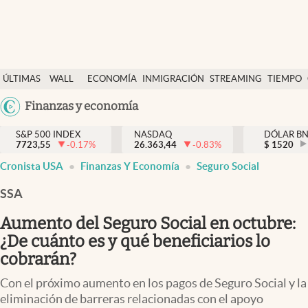
Últimas Noticias
ÚLTIMAS
WALL
ECONOMÍA
INMIGRACIÓN
STREAMING
TIEMPO
Finanzas y economía
NOTICIAS
STREET
Argentina
Finanzas y economía
Wall Street y dólar
Y
España
Inmigración
DÓLAR
S&P 500 INDEX
NASDAQ
DÓLAR B
7723,55
-0.17
%
26.363,44
-0.83
%
México
$
1520
Trending
Cronista USA
Finanzas Y Economía
Seguro Social
USA
Tiempo
Colombia
SSA
Uruguay
Ciencia y salud
Aumento del Seguro Social en octubre:
Espiritual
¿De cuánto es y qué beneficiarios lo
cobrarán?
Streaming
Con el próximo aumento en los pagos de Seguro Social y la
PC y mobile
eliminación de barreras relacionadas con el apoyo