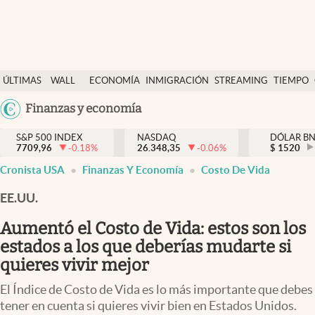
Últimas Noticias
ÚLTIMAS
WALL
ECONOMÍA
INMIGRACIÓN
STREAMING
TIEMPO
Finanzas y economía
NOTICIAS
STREET
Argentina
Finanzas y economía
Wall Street y dólar
Y
España
Inmigración
DÓLAR
S&P 500 INDEX
NASDAQ
DÓLAR B
7709,96
-0.18
%
26.348,35
-0.06
%
México
$
1520
Trending
Cronista USA
Finanzas Y Economía
Costo De Vida
USA
Tiempo
Colombia
EE.UU.
Uruguay
Ciencia y salud
Aumentó el Costo de Vida: estos son los
Espiritual
estados a los que deberías mudarte si
quieres vivir mejor
Streaming
El Índice de Costo de Vida es lo más importante que debes
PC y mobile
tener en cuenta si quieres vivir bien en Estados Unidos.