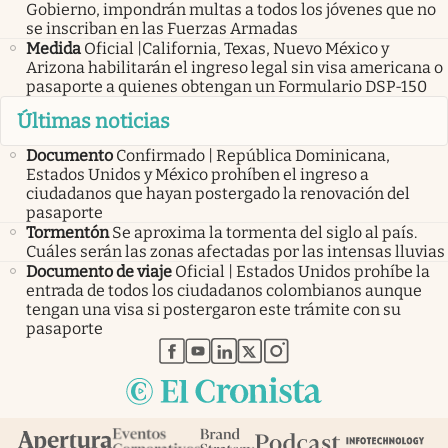
Gobierno, impondrán multas a todos los jóvenes que no
se inscriban en las Fuerzas Armadas
Medida
Oficial |California, Texas, Nuevo México y
Arizona habilitarán el ingreso legal sin visa americana o
pasaporte a quienes obtengan un Formulario DSP-150
Últimas noticias
Documento
Confirmado | República Dominicana,
Estados Unidos y México prohíben el ingreso a
ciudadanos que hayan postergado la renovación del
pasaporte
Tormentón
Se aproxima la tormenta del siglo al país.
Cuáles serán las zonas afectadas por las intensas lluvias
Documento de viaje
Oficial | Estados Unidos prohíbe la
entrada de todos los ciudadanos colombianos aunque
tengan una visa si postergaron este trámite con su
pasaporte
abre en nueva pestaña
abre en nueva pestaña
abre en nueva pestaña
abre en nueva pestaña
abre en nueva pestaña