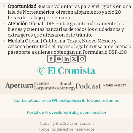
Oportunidad
Buscan voluntarios para vivir gratis en una
isla de Norteamérica: ofrecen alojamiento y solo 20
horas de trabajo por semana
Atención
Oficial | IRS embarga automáticamente los
bienes y cuentas bancarias de todos los ciudadanos y
extranjeros que atrasaron este trámite
Medida
Oficial | California, Texas, Nuevo México y
Arizona permitirán el ingreso legal sin visa americana o
pasaporte a quienes obtengan un Formulario DSP-150
abre en nueva pestaña
abre en nueva pestaña
abre en nueva pestaña
abre en nueva pestaña
abre en nueva pestaña
Contacto
Canales de WhatsApp
Suscribite
Quiénes Somos
Portal de Proveedores
Trabajá con nosotros
Copyright 2025 cronista.com
Todos los derechos reservados