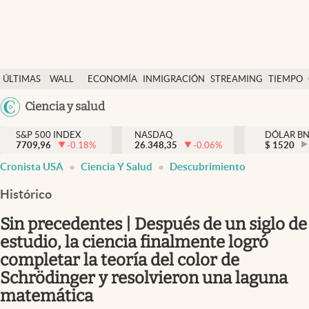
Últimas Noticias
ÚLTIMAS
WALL
ECONOMÍA
INMIGRACIÓN
STREAMING
TIEMPO
Finanzas y economía
NOTICIAS
STREET
Argentina
Ciencia y salud
Wall Street y dólar
Y
España
Inmigración
DÓLAR
S&P 500 INDEX
NASDAQ
DÓLAR B
7709,96
-0.18
%
26.348,35
-0.06
%
México
$
1520
Trending
Cronista USA
Ciencia Y Salud
Descubrimiento
USA
Tiempo
Colombia
Histórico
Uruguay
Ciencia y salud
Sin precedentes | Después de un siglo de
Espiritual
estudio, la ciencia finalmente logró
completar la teoría del color de
Streaming
Schrödinger y resolvieron una laguna
PC y mobile
matemática